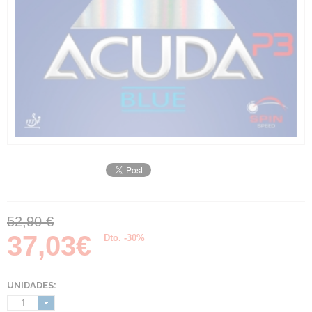
52,90 €
37,03€
Dto. -30%
UNIDADES:
1