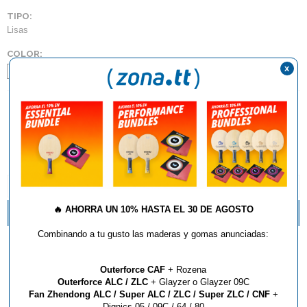
TIPO:
Lisas
COLOR:
x
Max Negro
Negro 2.0
AÑADIR AL CARRITO
DESCRIPCIÓN Y CARACTERÍSTICAS
🔥
AHORRA UN 10% HASTA EL 30 DE AGOSTO
MADERAS DONIC EN LIQUIDACION
Combinando a tu gusto las maderas y gomas anunciadas:
Goma Donic Acuda Blue
Outerforce CAF
+ Rozena
P3
Outerforce ALC / ZLC
+ Glayzer o Glayzer 09C
Fan Zhendong ALC / Super ALC / ZLC / Super ZLC / CNF
+
Dignics 05 / 09C / 64 / 80