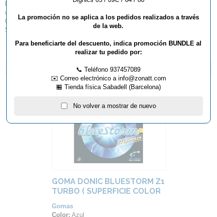
Esponja blanda (40º de dureza) que permite controlar y orientar la pelota
con facilidad.
La promoción no se aplica a los pedidos realizados a través
Caucho muy adherente preparado para la pelota de plástico.
de la web.
Sonido explosivo que te hará disfrutar como nunca!
Para beneficiarte del descuento, indica promoción BUNDLE al
realizar tu pedido por:
ARTÍCULOS QUE TE PUEDEN INTERESAR...
📞 Teléfono 937457089
✉️ Correo electrónico a info@zonatt.com
🏪 Tienda física Sabadell (Barcelona)
No volver a mostrar de nuevo
GOMA DONIC BLUESTORM Z1
TURBO ( SUPERFICIE COLOR
AZUL )
Gomas
Color:
Azul