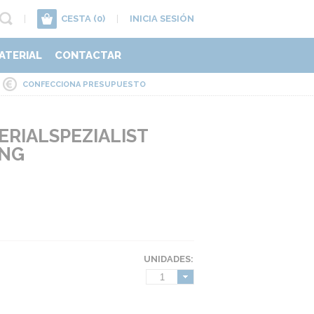
|
CESTA
(0)
|
INICIA SESIÓN
ATERIAL
CONTACTAR
CONFECCIONA PRESUPUESTO
RIALSPEZIALIST
ONG
UNIDADES:
1