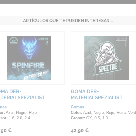
ARTÍCULOS QUE TE PUEDEN INTERESAR...
MA DER-
GOMA DER-
TERIALSPEZIALIST
MATERIALSPEZIALIST
INFIRE EXTREM EXTRA
SPECTRE
mas
Gomas
FT
or:
Azul, Negro, Rojo
Color:
Azul, Negro, Rojo, Rosa, Verde, Viole
sor:
1.6, 2.0, 2.4
Grosor:
OX, 0.5, 1.0
,90 €
42,90 €