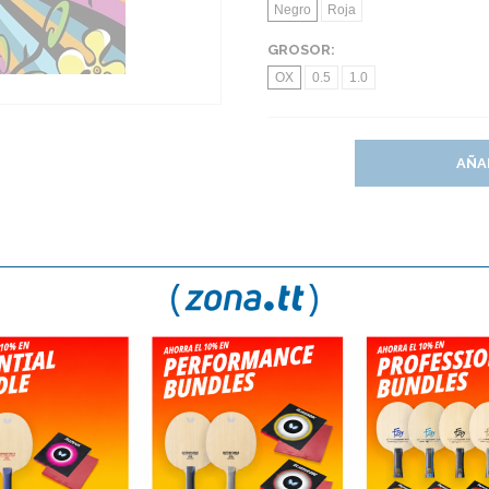
Negro
Roja
GROSOR:
OX
0.5
1.0
AÑA
S
TE GUSTAN LOS PICOS? NUEVAS IMPARTIAL DE BU
Materialspezialist L.S.D. 
D. LONG SUPER DEFENSE se ha
(
*
) Este artículo no admite descu
undo desde su lanzamiento.