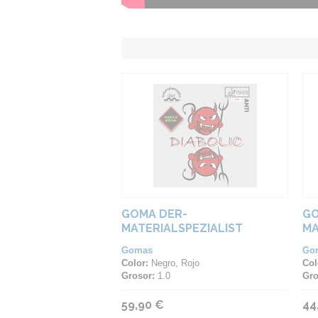
GOMA DER-
GO
MATERIALSPEZIALIST
MA
DIABOLIC SPECIAL
SP
Gomas
Go
SO
Color:
Negro, Rojo
Col
Grosor:
1.0
Gro
59,90 €
44