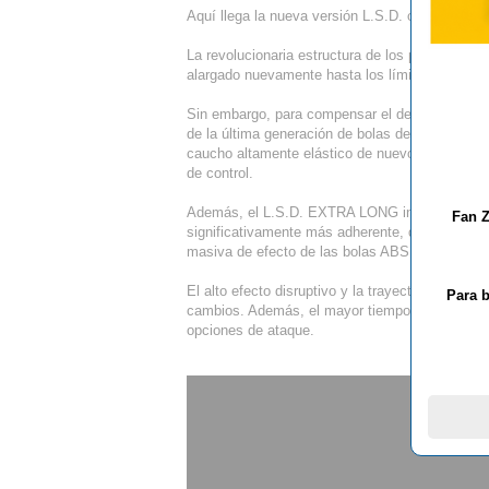
Aquí llega la nueva versión L.S.D. optimizada pa
La revolucionaria estructura de los picos se h
alargado nuevamente hasta los límites de lo per
Sin embargo, para compensar el desarrollo de e
de la última generación de bolas de plástico, 
caucho altamente elástico de nuevo desarrollo 
de control.
Además, el L.S.D. EXTRA LONG incorpora una 
Fan Z
significativamente más adherente, que compens
masiva de efecto de las bolas ABS durante los 
El alto efecto disruptivo y la trayectoria desag
Para b
cambios. Además, el mayor tiempo de contacto
opciones de ataque.