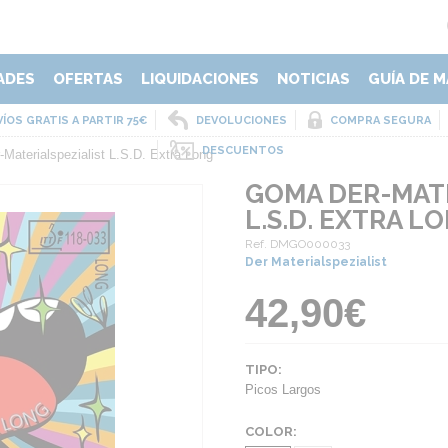
ADES
OFERTAS
LIQUIDACIONES
NOTICIAS
GUÍA DE M
ÍOS GRATIS A PARTIR 75€
DEVOLUCIONES
COMPRA SEGURA
DESCUENTOS
Materialspezialist L.S.D. Extra Long
GOMA DER-MATE
L.S.D. EXTRA L
Ref. DMGO000033
Der Materialspezialist
42,90€
TIPO:
Picos Largos
COLOR: