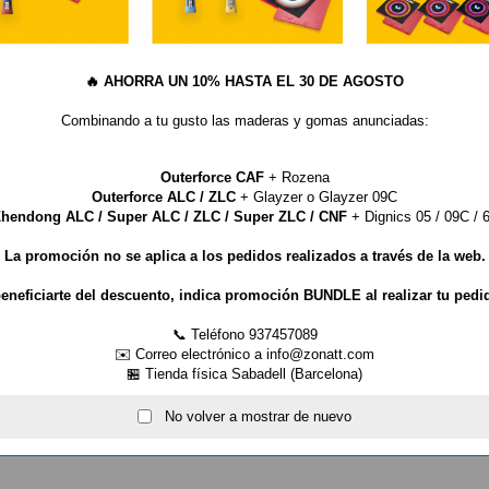
ra la bola de plástico.
a mantenido sin cambios y su se ha
mitido.
🔥
AHORRA UN 10% HASTA EL 30 DE AGOSTO
fecto significativamente más bajo
Combinando a tu gusto las maderas y gomas anunciadas:
hemos utilizado un compuesto de
que también optimiza los valores
Outerforce CAF
+ Rozena
Outerforce ALC / ZLC
+ Glayzer o Glayzer 09C
superficie rugosa
hendong ALC / Super ALC / ZLC / Super ZLC / CNF
+ Dignics 05 / 09C / 6
a perfectamente la pérdida
golpes defensivos activos.
La promoción no se aplica a los pedidos realizados a través de la web.
radable de la pelota permanecen sin
eneficiarte del descuento, indica promoción BUNDLE al realizar tu pedi
 con la pelota permite mayores
📞 Teléfono 937457089
✉️ Correo electrónico a info@zonatt.com
🏪 Tienda física Sabadell (Barcelona)
No volver a mostrar de nuevo