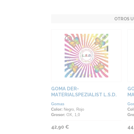
OTROS U
GOMA DER-
GO
MATERIALSPEZIALIST L.S.D.
MA
SP
Gomas
Go
Color:
Negro, Rojo
Col
Grosor:
OX, 1,0
Gro
42,90 €
44