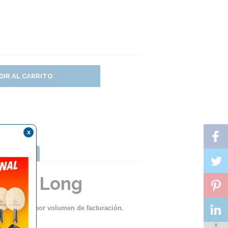
DIR AL CARRITO
x
TTERFLY
Extra Long
ento lineal por volumen de facturación.
X