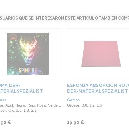
SUARIOS QUE SE INTERESARON ESTE ARTÍCULO TAMBIÉN COMP
MA DER-
ESPONJA ABSORCIÓN ROJ
TERIALSPEZIALIST
DER-MATERIALSPEZIALIST
INFIRE
mas
Gomas
or:
Azul, Negro, Rojo, Rosa, Verde, Violeta
Grosor:
0,8, 1,2, 1,6
sor:
OX, 1.5, 1.8, 2.1
,90 €
19,90 €