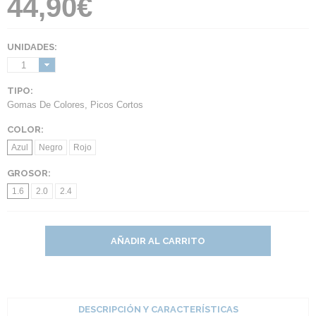
44,90€
UNIDADES:
1
TIPO:
Gomas De Colores
,
Picos Cortos
COLOR:
Azul
Negro
Rojo
GROSOR:
1.6
2.0
2.4
AÑADIR AL CARRITO
DESCRIPCIÓN Y CARACTERÍSTICAS