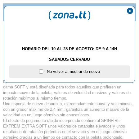
TE GUSTAN LOS PICOS? NUEVAS IMPARTIAL DE
x
BUTTERFLY
Goma Der-
Materialspezialist
HORARIO DEL 10 AL 28 DE AGOSTO: DE 9 A 14H
Spinfire EXTREM EXTRA
SABADOS CERRADO
SOFT
No volver a mostrar de nuevo
La SPINFIRE EXTREM SOFT es la revolución de los picos cortos en la
gama SOFT y está diseñada para todos aquellos que prefieren un
impacto suave de la pelota, valores de velocidad masivos y valores de
rotación máximos al mismo tiempo.
Una esponja de nuevo desarrollo, extremadamente suave y voluminosa,
con un grosor máximo de 2,4 mm, garantiza un aumento masivo de la
velocidad en un juego ofensivo sin concesiones.
El efecto de pegamento rápido incorporado confiere al SPINFIRE
EXTREM EXTRA SOFT unos valores de catapulta elevados y unos
resultados de rotación perfectos en el servicio y en el juego ofensivo
agresivo gracias a un tiempo de contacto con la pelota prolongado.