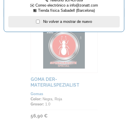
📞 Teléfono 937457089
✉️ Correo electrónico a info@zonatt.com
🏪 Tienda física Sabadell (Barcelona)
ARTÍCULOS QUE TE PUEDEN INTERESAR...
No volver a mostrar de nuevo
GOMA DER-
MATERIALSPEZIALIST
SPINPARASITE SPECIAL
Gomas
Color:
Negra, Roja
Grosor:
1.0
56,90 €