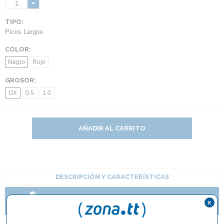
1
TIPO:
Picos Largos
COLOR:
Negro
Rojo
GROSOR:
OX
0.5
1.0
AÑADIR AL CARRITO
DESCRIPCIÓN Y CARACTERÍSTICAS
TE GUSTAN LOS PICOS? NUEVAS IMPARTIAL DE
x
BUTTERFLY