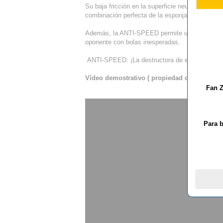
Su baja fricción en la superficie neutraliza incl
combinación perfecta de la esponja y el caucho 
Además, la ANTI-SPEED permite un juego ofens
oponente con bolas inesperadas.
ANTI-SPEED: ¡La destructora de efectos!
Vídeo demostrativo ( propiedad de la marca d
Fan Z
Para b