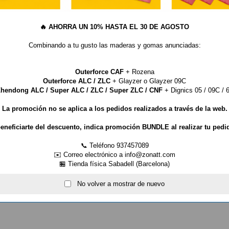
uso el efecto más fuerte debido a la
que otorgan un fantástico control.
🔥
AHORRA UN 10% HASTA EL 30 DE AGOSTO
ivo peligroso, confundiendo al
Combinando a tu gusto las maderas y gomas anunciadas:
Outerforce CAF
+ Rozena
er-materialspezialist )
Outerforce ALC / ZLC
+ Glayzer o Glayzer 09C
hendong ALC / Super ALC / ZLC / Super ZLC / CNF
+ Dignics 05 / 09C / 6
La promoción no se aplica a los pedidos realizados a través de la web.
eneficiarte del descuento, indica promoción BUNDLE al realizar tu pedi
📞 Teléfono 937457089
✉️ Correo electrónico a info@zonatt.com
🏪 Tienda física Sabadell (Barcelona)
No volver a mostrar de nuevo