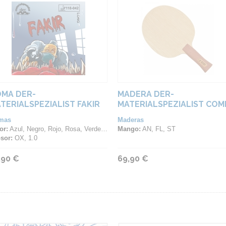
MA DER-
MADERA DER-
TERIALSPEZIALIST FAKIR
MATERIALSPEZIALIST COM
WIZARD
mas
Maderas
or:
Azul, Negro, Rojo, Rosa, Verde, Violeta
Mango:
AN, FL, ST
sor:
OX, 1.0
,90 €
69,90 €