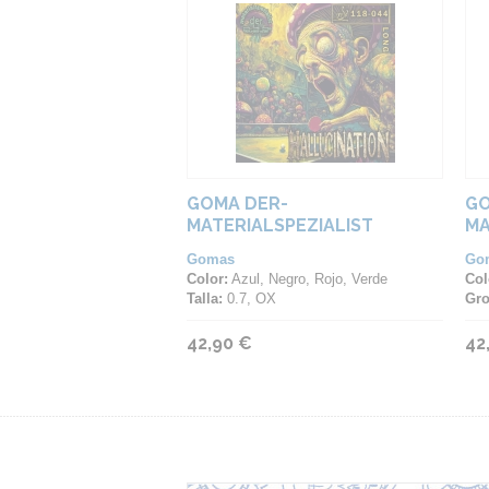
GOMA DER-
GO
MATERIALSPEZIALIST
MA
HALLUCINATION
Gomas
Go
Color:
Azul, Negro, Rojo, Verde
Col
Talla:
0.7, OX
Gro
42,90 €
42