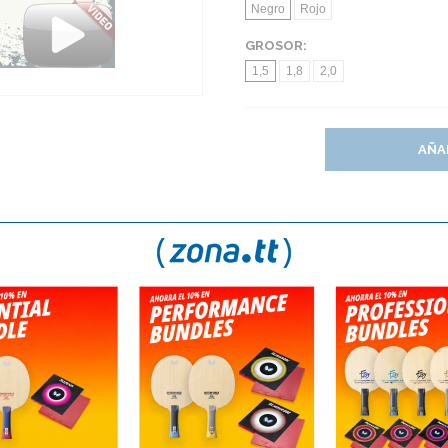
Negro
Rojo
GROSOR:
1,5
1,8
2,0
AÑA
S
TE GUSTAN LOS PICOS? NUEVAS IMPARTIAL DE BU
er-materialspezialist ANT
 une la efectividad de una
(
*
) Este artículo no admite descu
ja ofensiva.
rosa perfecta para el juego mixto