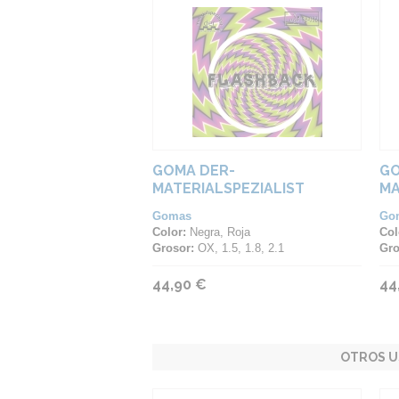
GOMA DER-
GO
MATERIALSPEZIALIST
MA
FLASHBACK
FI
Gomas
Go
Color:
Negra, Roja
Col
Grosor:
OX, 1.5, 1.8, 2.1
Gro
44,90 €
44
OTROS U