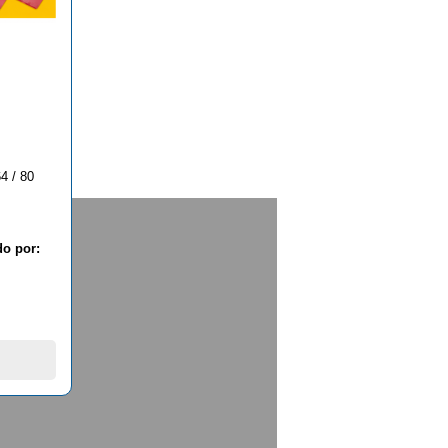
4 / 80
do por: