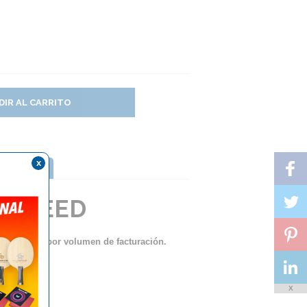
DIR AL CARRITO
x
TTERFLY
I-SPEED
ento lineal por volumen de facturación.
X