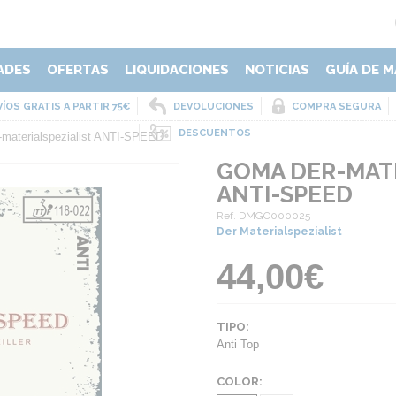
ADES
OFERTAS
LIQUIDACIONES
NOTICIAS
GUÍA DE M
ÍOS GRATIS A PARTIR 75€
DEVOLUCIONES
COMPRA SEGURA
DESCUENTOS
materialspezialist ANTI-SPEED
GOMA DER-MATE
ANTI-SPEED
Ref. DMGO000025
Der Materialspezialist
44,00€
TIPO:
Anti Top
COLOR: