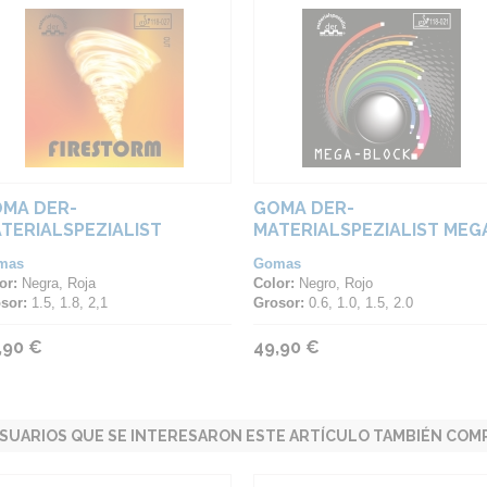
MA DER-
GOMA DER-
TERIALSPEZIALIST
MATERIALSPEZIALIST MEG
RESTORM
BLOCK ANTI
mas
Gomas
or:
Negra, Roja
Color:
Negro, Rojo
sor:
1.5, 1.8, 2,1
Grosor:
0.6, 1.0, 1.5, 2.0
,90 €
49,90 €
SUARIOS QUE SE INTERESARON ESTE ARTÍCULO TAMBIÉN COMP