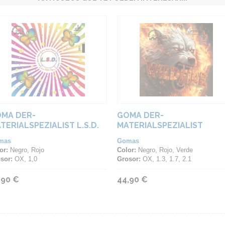
MA DER-
GOMA DER-
TERIALSPEZIALIST L.S.D.
MATERIALSPEZIALIST
WILDFIRE
mas
Gomas
or:
Negro, Rojo
Color:
Negro, Rojo, Verde
sor:
OX, 1,0
Grosor:
OX, 1.3, 1.7, 2.1
,90 €
44,90 €