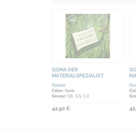
GOMA DER
GO
MATERIALSPEZIALIST
MA
KAMIKAZE LONG GREEN
Gomas
Go
GRASS EDITION
Color:
Verde
Col
Grosor:
OX, 0.5, 1.0
Gro
42,90 €
42