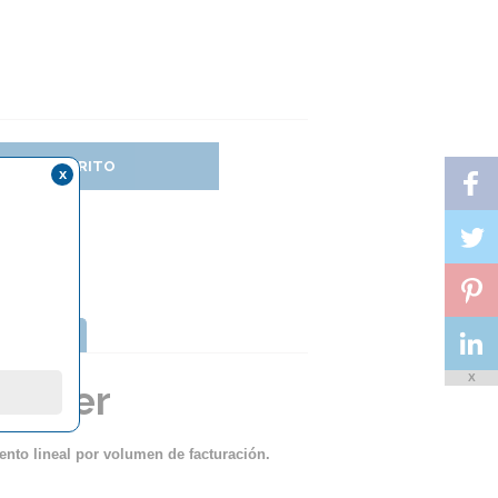
DIR AL CARRITO
x
TTERFLY
X
lracer
ento lineal por volumen de facturación.