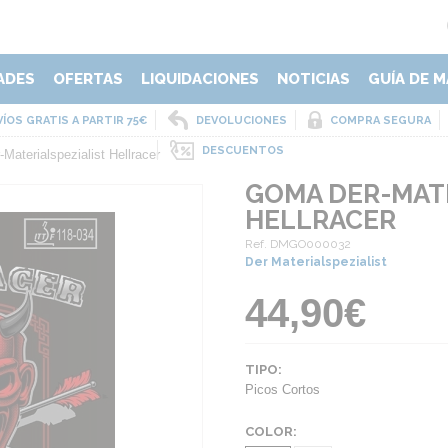
ADES
OFERTAS
LIQUIDACIONES
NOTICIAS
GUÍA DE M
ÍOS GRATIS A PARTIR 75€
DEVOLUCIONES
COMPRA SEGURA
DESCUENTOS
Materialspezialist Hellracer
GOMA DER-MATE
HELLRACER
Ref. DMGO000032
Der Materialspezialist
44,90€
TIPO:
Picos Cortos
COLOR: