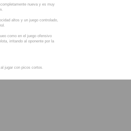
e completamente nueva y es muy
n.
ocidad altos y un juego controlado,
rol.
queo como en el juego ofensivo
ota, irritando al oponente por la
al jugar con picos cortos.