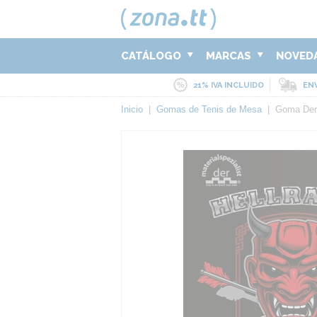
CATÁLOGO
MARCAS
NOVED
21% IVA INCLUIDO
ENV
Inicio
|
Gomas de Tenis de Mesa
|
Goma Der-