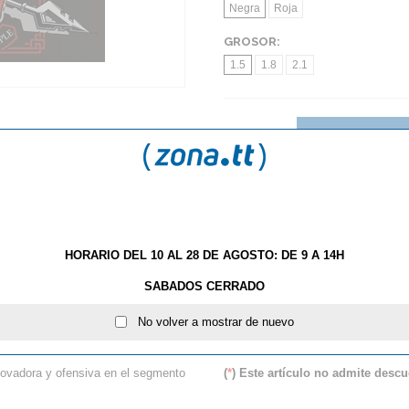
Negra
Roja
GROSOR:
1.5
1.8
2.1
AÑA
HORARIO DEL 10 AL 28 DE AGOSTO: DE 9 A 14H
S
TE GUSTAN LOS PICOS? NUEVAS IMPARTIAL DE BU
SABADOS CERRADO
Der-Materialspezialist Hel
No volver a mostrar de nuevo
vadora y ofensiva en el segmento
(
*
) Este artículo no admite descu