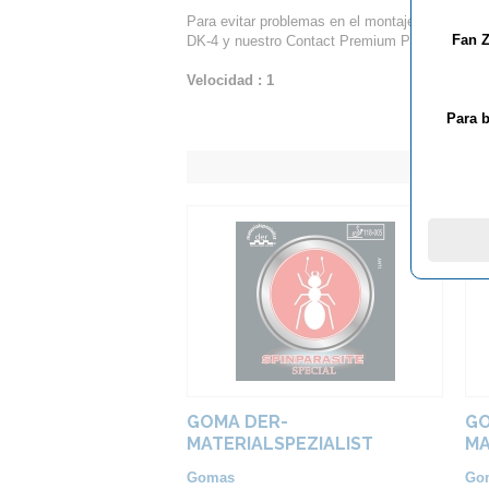
Para evitar problemas en el montaje se recom
Fan Z
DK-4 y nuestro Contact Premium Plus.
Velocidad : 1
Para b
GOMA DER-
GO
MATERIALSPEZIALIST
MA
SPINPARASITE SPECIAL
S
Gomas
Go