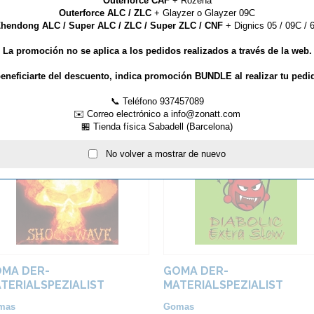
Outerforce CAF
+ Rozena
Outerforce ALC / ZLC
+ Glayzer o Glayzer 09C
ienda usar una hoja adhesiva MSP
hendong ALC / Super ALC / ZLC / Super ZLC / CNF
+ Dignics 05 / 09C / 6
La promoción no se aplica a los pedidos realizados a través de la web.
eneficiarte del descuento, indica promoción BUNDLE al realizar tu pedi
📞 Teléfono 937457089
ARTÍCULOS QUE TE PUEDEN INTERESAR...
✉️ Correo electrónico a info@zonatt.com
🏪 Tienda física Sabadell (Barcelona)
No volver a mostrar de nuevo
MA DER-
GOMA DER-
TERIALSPEZIALIST
MATERIALSPEZIALIST
HOCKWAVE
DIABOLIC EXTRA SLOW
mas
Gomas