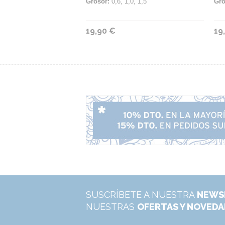
Grosor:
0,6, 1,0, 1,5
Gro
19,90 €
19
SUSCRÍBETE A NUESTRA
NEWS
NUESTRAS
OFERTAS Y NOVED