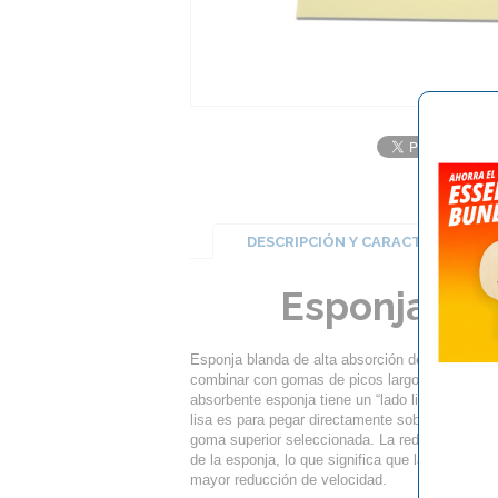
DESCRIPCIÓN Y CARACTERÍSTICA
Esponja Abs
Esponja blanda de alta absorción de velocidad e
combinar con gomas de picos largos, antitop y 
absorbente esponja tiene un “lado liso” y un “la
lisa es para pegar directamente sobre la madera
goma superior seleccionada. La reducción de la
de la esponja, lo que significa que la versión d
mayor reducción de velocidad.