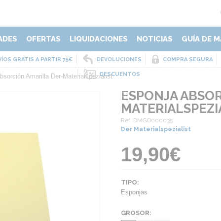
ADES
OFERTAS
LIQUIDACIONES
NOTICIAS
GUÍA DE M
ÍOS GRATIS A PARTIR 75€
DEVOLUCIONES
COMPRA SEGURA
DESCUENTOS
sorción Amarilla Der-Materialspezialist
ESPONJA ABSOR
MATERIALSPEZI
Ref. DMGO000035
Der Materialspezialist
19,90€
TIPO:
Esponjas
GROSOR: