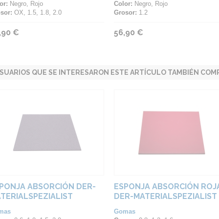
or:
Negro, Rojo
Color:
Negro, Rojo
sor:
OX, 1.5, 1.8, 2.0
Grosor:
1.2
,90 €
56,90 €
SUARIOS QUE SE INTERESARON ESTE ARTÍCULO TAMBIÉN COMP
PONJA ABSORCIÓN DER-
ESPONJA ABSORCIÓN ROJ
TERIALSPEZIALIST
DER-MATERIALSPEZIALIST
mas
Gomas