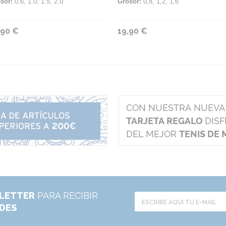
sor:
0.6, 1.0, 1.5, 2.0
Grosor:
0,8, 1,2, 1,6
,90 €
19,90 €
LETTER
PARA RECIBIR
ADES