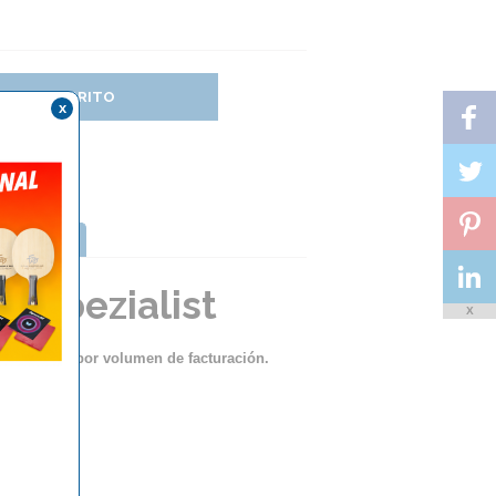
DIR AL CARRITO
x
TTERFLY
alspezialist
X
ento lineal por volumen de facturación.