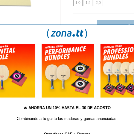
1,0
1,5
2,0
AÑA
S
TE GUSTAN LOS PICOS? NUEVAS IMPARTIAL DE BU
orción Amarilla Der-Materi
n color amarillo. Excelente para
(
*
) Este artículo no admite descu
gomas lisas de todo tipo. La
do de poros abiertos. La superficie
🔥
AHORRA UN 10% HASTA EL 30 DE AGOSTO
. El lado de poros se pegará a la
 velocidad aumenta con el grosor
Combinando a tu gusto las maderas y gomas anunciadas:
e 2,0 mm de esta esponja tiene la