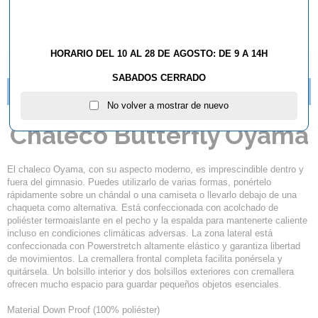
HORARIO DEL 10 AL 28 DE AGOSTO: DE 9 A 14H
DESCRIPCIÓN Y CARACTERÍSTICAS
SABADOS CERRADO
NOVEDADES TEXTIL BUTTERFLY 2016
No volver a mostrar de nuevo
Chaleco Butterfly Oyama
El chaleco Oyama, con su aspecto moderno, es imprescindible dentro y
fuera del gimnasio. Puedes utilizarlo de varias formas, ponértelo
rápidamente sobre un chándal o una camiseta o llevarlo debajo de una
chaqueta como alternativa. Está confeccionada con acolchado de
poliéster termoaislante en el pecho y la espalda para mantenerte caliente
incluso en condiciones climáticas adversas. La zona lateral está
confeccionada con Powerstretch altamente elástico y garantiza libertad
de movimientos. La cremallera frontal completa facilita ponérsela y
quitársela. Un bolsillo interior y dos bolsillos exteriores con cremallera
ofrecen mucho espacio para guardar pequeños objetos esenciales.
Material Down Proof (100% poliéster)