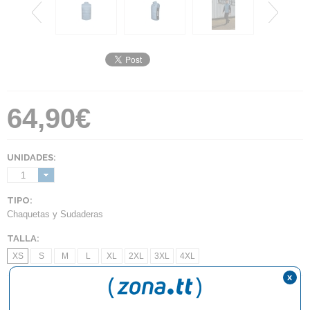
64,90€
UNIDADES:
1
TIPO:
Chaquetas y Sudaderas
TALLA:
XS
S
M
L
XL
2XL
3XL
4XL
x
AÑADIR AL CARRITO