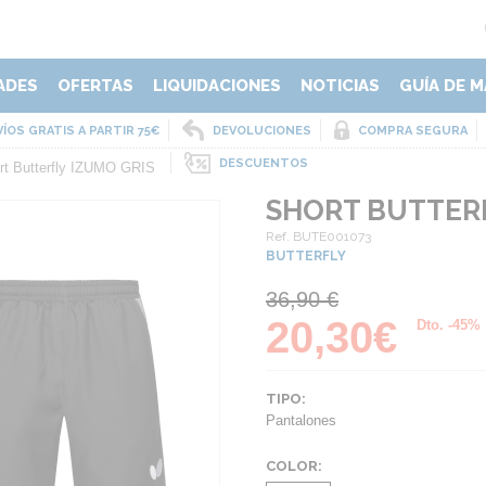
ADES
OFERTAS
LIQUIDACIONES
NOTICIAS
GUÍA DE M
ÍOS GRATIS A PARTIR 75€
DEVOLUCIONES
COMPRA SEGURA
DESCUENTOS
rt Butterfly IZUMO GRIS
SHORT BUTTERF
Ref. BUTE001073
BUTTERFLY
36,90 €
20,30€
Dto. -45%
TIPO:
Pantalones
COLOR: