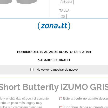
Antracita
TALLA:
XS
AÑA
HORARIO DEL 10 AL 28 DE AGOSTO: DE 9 A 14H
SABADOS CERRADO
No volver a mostrar de nuevo
S
NOVEDADES TEXTIL BUTTERFLY 2016
Short Butterfly IZUMO GRI
o y el chándal, ofrecen el conjunto
(
*
) Este artículo no admite descu
l corte un poco más largo y muy
sillos sin cremallera crean una
(
**
) Por favor, tenga en cuenta q