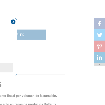
x
DIR AL CARRITO
X
S
ento lineal por volumen de facturación.
ue sólo entregamos productos Butterfly