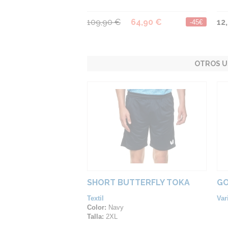
109,90 €
64,90 €
12
-45€
OTROS U
SHORT BUTTERFLY TOKA
GO
Textil
Var
Color:
Navy
Talla:
2XL