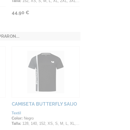
Talla:
152, XS, S, M, L, XL, 2XL, 3XL, 4XL
44,90 €
RARON...
CAMISETA BUTTERFLY SAIJO
Textil
Color:
Negro
Talla:
128, 140, 152, XS, S, M, L, XL, 2XL, 3XL, 4XL