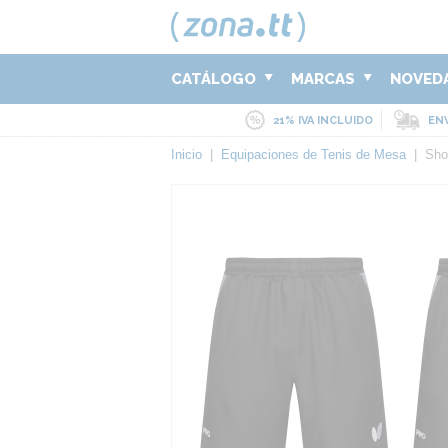
CATÁLOGO
MARCAS
NOVED
21% IVA INCLUIDO
ENV
Inicio
|
Equipaciones de Tenis de Mesa
|
Sho