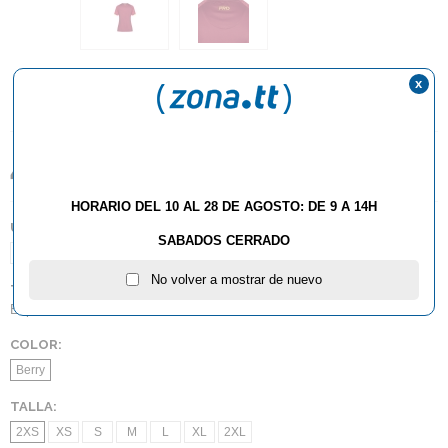
x
44,90€
HORARIO DEL 10 AL 28 DE AGOSTO: DE 9 A 14H
UNIDADES:
SABADOS CERRADO
1
No volver a mostrar de nuevo
TIPO:
Especial Chicas
,
Polos
COLOR:
Berry
TALLA:
2XS
XS
S
M
L
XL
2XL