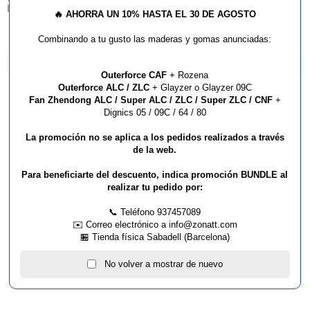
Butterfly dentro del territorio español.
🔥
AHORRA UN 10% HASTA EL 30 DE AGOSTO
Combinando a tu gusto las maderas y gomas anunciadas:
ARTÍCULOS QUE TE PUEDEN INTERESAR...
Outerforce CAF
+ Rozena
Outerforce ALC / ZLC
+ Glayzer o Glayzer 09C
Fan Zhendong ALC / Super ALC / ZLC / Super ZLC / CNF
+
Dignics 05 / 09C / 64 / 80
La promoción no se aplica a los pedidos realizados a través
de la web.
Para beneficiarte del descuento, indica promoción BUNDLE al
realizar tu pedido por:
📞 Teléfono 937457089
PALA OVTCHAROV PRIME C
✉️ Correo electrónico a info@zonatt.com
🏪 Tienda física Sabadell (Barcelona)
Palas
No volver a mostrar de nuevo
89,90 €