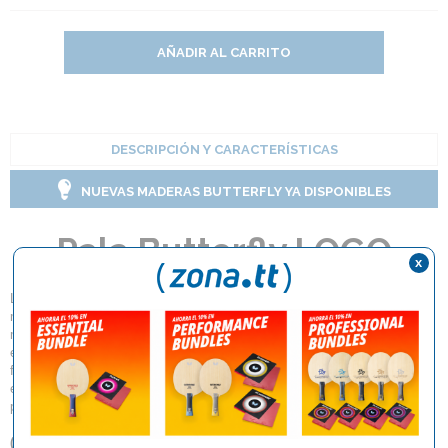
AÑADIR AL CARRITO
DESCRIPCIÓN Y CARACTERÍSTICAS
NUEVAS MADERAS BUTTERFLY YA DISPONIBLES
Pala Butterfly LOGO
x
La raqueta LOGO es la elección perfecta para cualquiera que disfrute
manteniéndose activo en su tiempo libre. Con su aspecto limpio, colores
modernos y gran logotipo de Butterfly, esta pala destaca y se convierte
en un verdadero reclamo visual. Ligera y cómoda de jugar, se adapta de
forma segura a la mano y es ideal para partidos relajados en el jardín, en
el club o mientras se viaja. Su diseño también garantiza una apariencia
profesional, incluso con un presupuesto reducido.
(
*
) Por favor, tenga en cuenta que sólo entregamos productos