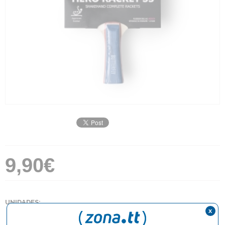
9,90€
UNIDADES:
x
1