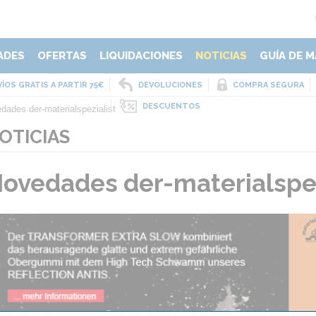
ADES
OFERTAS
LIQUIDACIONES
NOTICIAS
GUÍA DE M
ÍOS GRATIS A PARTIR 75€
DEVOLUCIONES
COMPRA SEGURA
DESCUENTOS
dades der-materialspezialist
OTICIAS
ovedades der-materialspez