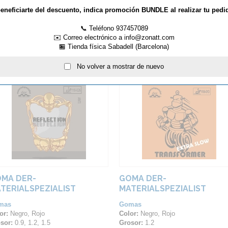
eneficiarte del descuento, indica promoción BUNDLE al realizar tu pedi
MÁS INFORMACIÓN
📞 Teléfono 937457089
✉️ Correo electrónico a info@zonatt.com
🏪 Tienda física Sabadell (Barcelona)
ARTÍCULOS QUE TE PUEDEN INTER
No volver a mostrar de nuevo
MA DER-
GOMA DER-
TERIALSPEZIALIST
MATERIALSPEZIALIST
FLECTION
TRANSFORMER EXTRA SL
mas
Gomas
or:
Negro, Rojo
Color:
Negro, Rojo
sor:
0.9, 1.2, 1.5
Grosor:
1.2