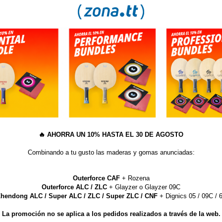
🔥
AHORRA UN 10% HASTA EL 30 DE AGOSTO
Combinando a tu gusto las maderas y gomas anunciadas:
Outerforce CAF
+ Rozena
Outerforce ALC / ZLC
+ Glayzer o Glayzer 09C
04.2019
hendong ALC / Super ALC / ZLC / Super ZLC / CNF
+ Dignics 05 / 09C / 6
 nuevas novedades de la marca defensiva der-materialspezialist han sido añ
La promoción no se aplica a los pedidos realizados a través de la web.
i para los amantes del juego defensivo!