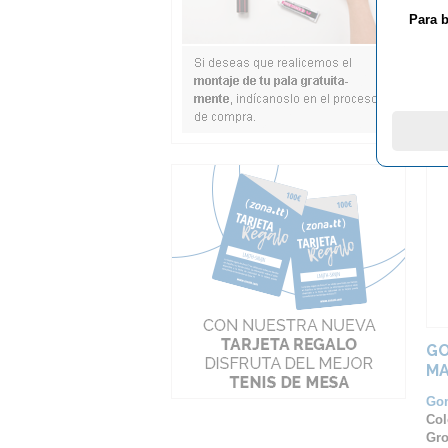
Para b
GO
MA
RE
Go
Col
Gro