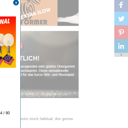
x
X
4 / 80
adidas en nuestro stock habitual, dos gomas