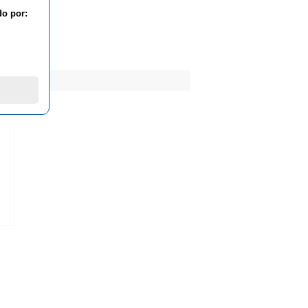
do por:
ESAR...
OW