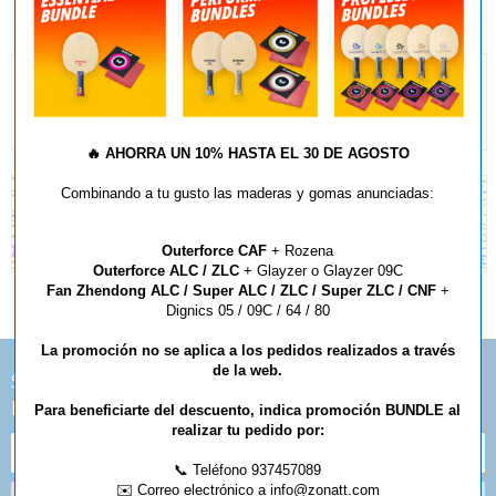
🔥
AHORRA UN 10% HASTA EL 30 DE AGOSTO
Combinando a tu gusto las maderas y gomas anunciadas:
Outerforce CAF
+ Rozena
Outerforce ALC / ZLC
+ Glayzer o Glayzer 09C
Fan Zhendong ALC / Super ALC / ZLC / Super ZLC / CNF
+
Dignics 05 / 09C / 64 / 80
La promoción no se aplica a los pedidos realizados a través
de la web.
SUSCRÍBETE A NUESTRA
NEWSLETTER
PARA
RECIBIR NUESTRAS
OFERTAS Y NOVEDADES
Para beneficiarte del descuento, indica promoción BUNDLE al
realizar tu pedido por:
📞 Teléfono 937457089
✉️ Correo electrónico a info@zonatt.com