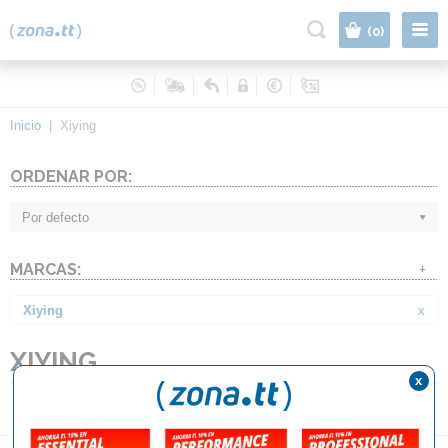
|
(0)
Inicio
|
Xiying
ORDENAR POR:
Por defecto
MARCAS:
+
Xiying
x
XIYING
x