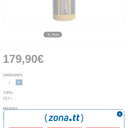
179,90€
UNIDADES:
1
TIPO:
DEF+
MANGO:
x
¿Qué tipo de mango debo elegir?
FL
ST