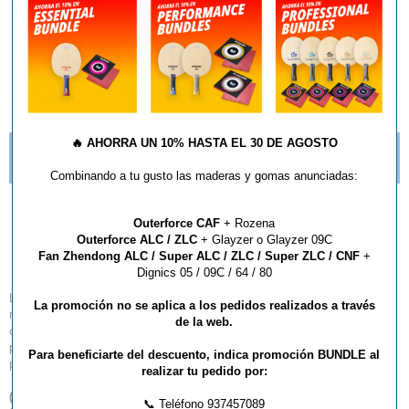
AÑADIR AL CARRITO
DESCRIPCIÓN Y CARACTERÍSTICAS
🔥
AHORRA UN 10% HASTA EL 30 DE AGOSTO
¿QUÉ ESTILO DE MANGO DE RAQUETA DEBO
ELEGIR?
Combinando a tu gusto las maderas y gomas anunciadas:
Madera Butterfly
Outerforce CAF
+ Rozena
Outerforce ALC / ZLC
+ Glayzer o Glayzer 09C
Innershield Layer
Fan Zhendong ALC / Super ALC / ZLC / Super ZLC / CNF
+
Dignics 05 / 09C / 64 / 80
Láminas con tecnología Innerforce – fibras ZL colocadas más cerca del
La promoción no se aplica a los pedidos realizados a través
núcleo- de esta manera se obtiene un tacto más suave y un juego más
de la web.
controlado. La madera Innershield cuenta con una gran flexibilidad y un
punto dulce más grande gracias a las fibras ZL que dan la velocidad ideal
Para beneficiarte del descuento, indica promoción BUNDLE al
para el defensor moderno. 5 láminas de madera + 2 ZLF.
realizar tu pedido por:
(
*
) Este artículo no admite descuento lineal por volumen de
📞 Teléfono 937457089