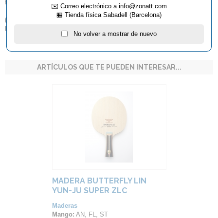
facturación.
✉️ Correo electrónico a info@zonatt.com
🏪 Tienda física Sabadell (Barcelona)
(
**
) Por favor, tenga en cuenta que sólo entregamos productos
Butterfly dentro del territorio español.
No volver a mostrar de nuevo
ARTÍCULOS QUE TE PUEDEN INTERESAR...
MADERA BUTTERFLY LIN
YUN-JU SUPER ZLC
Maderas
Mango:
AN, FL, ST