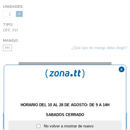
UNIDADES:
1
TIPO:
OFF
,
PH
MANGO:
¿Qué tipo de mango debo elegir?
PH
NO DISPONIBLE
x
Este artículo estará disponible a partir del 15/06/2023
HORARIO DEL 10 AL 28 DE AGOSTO: DE 9 A 14H
DESCRIPCIÓN Y CARACTERÍSTICAS
SABADOS CERRADO
¿QUÉ ESTILO DE MANGO DE RAQUETA DEBO
ELEGIR?
No volver a mostrar de nuevo