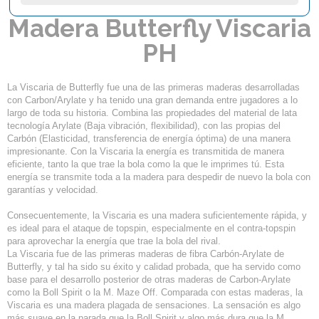
Madera Butterfly Viscaria
PH
La Viscaria de Butterfly fue una de las primeras maderas desarrolladas
con Carbon/Arylate y ha tenido una gran demanda entre jugadores a lo
largo de toda su historia. Combina las propiedades del material de lata
tecnología Arylate (Baja vibración, flexibilidad), con las propias del
Carbón (Elasticidad, transferencia de energía óptima) de una manera
impresionante. Con la Viscaria la energía es transmitida de manera
eficiente, tanto la que trae la bola como la que le imprimes tú. Esta
energía se transmite toda a la madera para despedir de nuevo la bola con
garantías y velocidad.
Consecuentemente, la Viscaria es una madera suficientemente rápida, y
es ideal para el ataque de topspin, especialmente en el contra-topspin
para aprovechar la energía que trae la bola del rival.
La Viscaria fue de las primeras maderas de fibra Carbón-Arylate de
Butterfly, y tal ha sido su éxito y calidad probada, que ha servido como
base para el desarrollo posterior de otras maderas de Carbon-Arylate
como la Boll Spirit o la M. Maze Off. Comparada con estas maderas, la
Viscaria es una madera plagada de sensaciones. La sensación es algo
más suave en la parada que la Boll Spirit y algo más dura que la M.