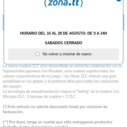
DESCRIPCIÓN Y CARACTERÍSTICAS
¿QUÉ ESTILO DE MANGO DE RAQUETA DEBO
ELEGIR?
HORARIO DEL 10 AL 28 DE AGOSTO: DE 9 A 14H
Madera Butterfly Jun
SABADOS CERRADO
Mizutani ZLC
No volver a mostrar de nuevo
La nueva madera ZLC esta desarrollada en estrecha colaboración con la
Superestrella japonesa Jun Mizutani, esta madera soporta todos los
valores característicos de su juego – las fibras ZLC ofrecen una gran
estabilidad en tus golpes y la potencia ideal para todas las variaciones
del topspin.
La tecnología de retroalimentación mejora el “feeling” de la madera Jun
Mizutani ZLC. 5 láminas de madera + 2 ZLC
(
*
) Este artículo no admite descuento lineal por volumen de
facturación.
(
**
) Por favor, tenga en cuenta que sólo entregamos productos