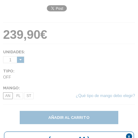
239,90€
UNIDADES:
1
TIPO:
OFF
MANGO:
¿Qué tipo de mango debo elegir?
AN
FL
ST
AÑADIR AL CARRITO
x