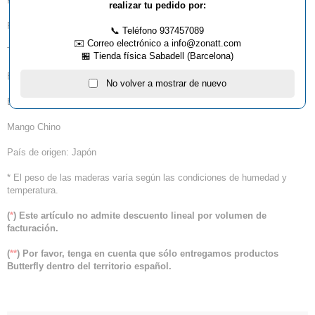
Propiedad de reacción: 12.1
realizar tu pedido por:
Propiedad de vibración: 10.1
📞 Teléfono 937457089
✉️ Correo electrónico a info@zonatt.com
Tamaño de la madera: 157×150 mm
🏪 Tienda física Sabadell (Barcelona)
Espesor de la madera: 5,7 mm
No volver a mostrar de nuevo
Estructura de la madera: 5 capas de madera + 2 Super Arylate-Carbon
Mango Chino
País de origen: Japón
* El peso de las maderas varía según las condiciones de humedad y
temperatura.
(
*
) Este artículo no admite descuento lineal por volumen de
facturación.
(
**
) Por favor, tenga en cuenta que sólo entregamos productos
Butterfly dentro del territorio español.