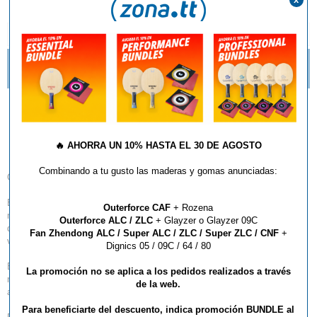
DESCRIPCIÓN Y CARACTERÍSTICAS
¿QUÉ ESTILO DE MANGO DE RAQUETA DEBO
ELEGIR?
Madera Butterfly Fan
Zhendong Super ALC PH
🔥
AHORRA UN 10% HASTA EL 30 DE AGOSTO
Combinando a tu gusto las maderas y gomas anunciadas:
Combinación de flexibilidad y alto rebote.
En esta madera se utiliza el Super Arylate-Carbon, que consigue un
Outerforce CAF
+ Rozena
mayor rebote manteniendo la flexibilidad del Arylate-Carbon. La propiedad
Outerforce ALC / ZLC
+ Glayzer o Glayzer 09C
de reacción se ha incrementado con éxito sin aumentar la propiedad de
Fan Zhendong ALC / Super ALC / ZLC / Super ZLC / CNF
+
vibración en comparación con Fan Zhendong ALC.
Dignics 05 / 09C / 64 / 80
El diseño general se inspiró en el juego orientado al ataque de Fan a un
La promoción no se aplica a los pedidos realizados a través
ritmo rápido. En la empuñadura se utilizan líneas rectas para significar la
de la web.
actitud de Fan Zhendong, cuyo objetivo es ir siempre hacia delante.
Para beneficiarte del descuento, indica promoción BUNDLE al