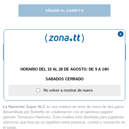
AÑADIR AL CARRITO
x
DESCRIPCIÓN Y CARACTERÍSTICAS
¿QUÉ ESTILO DE MANGO DE RAQUETA DEBO
ELEGIR?
Madera Butterfly
HORARIO DEL 10 AL 28 DE AGOSTO: DE 9 A 14H
Harimoto Innerforce
SABADOS CERRADO
SUPER ALC
No volver a mostrar de nuevo
La Harimoto Super ALC
es una madera de tenis de mesa de alta gama
desarrollada por Butterfly en colaboración con el talentoso jugador
japonés Tomokazu Harimoto. Esta madera está diseñada para jugadores
ofensivos que buscan un equilibrio entre potencia, control y sensación en
el juego.