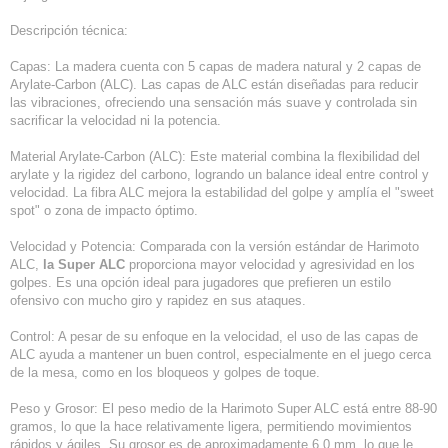
Descripción técnica:
Capas: La madera cuenta con 5 capas de madera natural y 2 capas de
Arylate-Carbon (ALC). Las capas de ALC están diseñadas para reducir
las vibraciones, ofreciendo una sensación más suave y controlada sin
sacrificar la velocidad ni la potencia.
Material Arylate-Carbon (ALC): Este material combina la flexibilidad del
arylate y la rigidez del carbono, logrando un balance ideal entre control y
velocidad. La fibra ALC mejora la estabilidad del golpe y amplía el "sweet
spot" o zona de impacto óptimo.
Velocidad y Potencia: Comparada con la versión estándar de Harimoto
ALC,
la Super ALC
proporciona mayor velocidad y agresividad en los
golpes. Es una opción ideal para jugadores que prefieren un estilo
ofensivo con mucho giro y rapidez en sus ataques.
Control: A pesar de su enfoque en la velocidad, el uso de las capas de
ALC ayuda a mantener un buen control, especialmente en el juego cerca
de la mesa, como en los bloqueos y golpes de toque.
Peso y Grosor: El peso medio de la Harimoto Super ALC está entre 88-90
gramos, lo que la hace relativamente ligera, permitiendo movimientos
rápidos y ágiles. Su grosor es de aproximadamente 6.0 mm, lo que le