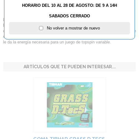
FX-P
HORARIO DEL 10 AL 28 DE AGOSTO: DE 9 A 14H
SABADOS CERRADO
La FX-P es la versión más flexible y suave de la familia EVOLUTION.
Este goma confiere una gran cantidad de sensación y control en
No volver a mostrar de nuevo
cualquier situación de juego. Caucho de alto rendimiento demostrado y de
enorme sonido en golpes liftados. Su suave esponja de efecto catapulta
le da la energía necesaria para un juego de topspin variable.
ARTÍCULOS QUE TE PUEDEN INTERESAR...