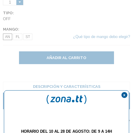
1
TIPO:
OFF
MANGO:
¿Qué tipo de mango debo elegir?
AN
FL
ST
AÑADIR AL CARRITO
DESCRIPCIÓN Y CARACTERÍSTICAS
x
¿QUÉ ESTILO DE MANGO DE RAQUETA DEBO
ELEGIR?
Madera Tibhar Samsonov
Force Pro
HORARIO DEL 10 AL 28 DE AGOSTO: DE 9 A 14H