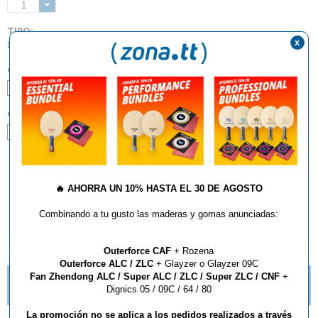
1
TIPO:
x
Lisas
COLOR:
Negro
Rojo
GROSOR:
Max
AÑADIR AL CARRITO
🔥
AHORRA UN 10% HASTA EL 30 DE AGOSTO
Combinando a tu gusto las maderas y gomas anunciadas:
Outerforce CAF
+ Rozena
DESCRIPCIÓN Y CARACTERÍSTICAS
Outerforce ALC / ZLC
+ Glayzer o Glayzer 09C
Fan Zhendong ALC / Super ALC / ZLC / Super ZLC / CNF
+
TE GUSTAN LOS PICOS? NUEVAS IMPARTIAL DE
Dignics 05 / 09C / 64 / 80
BUTTERFLY
La promoción no se aplica a los pedidos realizados a través