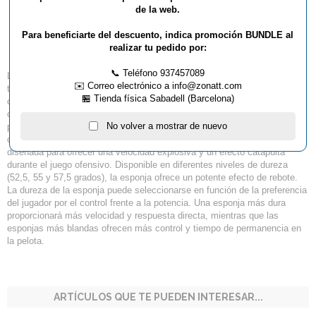
GOMA STIGA DNA
de la web.
DRAGON POWER 57.5
Para beneficiarte del descuento, indica promoción BUNDLE al
realizar tu pedido por:
📞 Teléfono 937457089
La goma Stiga DNA Dragon Power, introducida en 2024, es una goma de
✉️ Correo electrónico a info@zonatt.com
tenis de mesa de última generación diseñada para ofrecer una
🏪 Tienda física Sabadell (Barcelona)
combinación única de velocidad, control y agarre mejorado. Una
característica clave es su alta pegajosidad, que es particularmente útil
No volver a mostrar de nuevo
para generar topspin pesados e impartir más efecto a la pelota. Este
caucho superior pegajoso trabaja en sinergia con la esponja de potencia,
diseñada para ofrecer una velocidad explosiva y un efecto catapulta
durante el juego ofensivo. Disponible en diferentes niveles de dureza
(52,5, 55 y 57,5 grados), la esponja ofrece un potente efecto de rebote.
La dureza de la esponja puede seleccionarse en función de la preferencia
del jugador por el control frente a la potencia. Una esponja más dura
proporcionará más velocidad y respuesta directa, mientras que las
esponjas más blandas ofrecen más control y tiempo de permanencia en
la pelota.
ARTÍCULOS QUE TE PUEDEN INTERESAR...