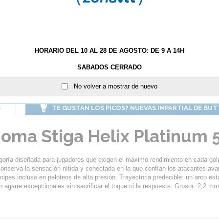
GROSOR:
Max
HORARIO DEL 10 AL 28 DE AGOSTO: DE 9 A 14H
AÑA
SABADOS CERRADO
No volver a mostrar de nuevo
S
TE GUSTAN LOS PICOS? NUEVAS IMPARTIAL DE BU
oma Stiga Helix Platinum 
goría diseñada para jugadores que exigen el máximo rendimiento en cada gol
onserva la sensación nítida y conectada en la que confían los atacantes avan
lpes incluso en peloteos de alta presión. Trayectoria predecible: un arco est
n agarre excepcionales sin sacrificar el toque ni la respuesta. Grosor: 2,2 mm