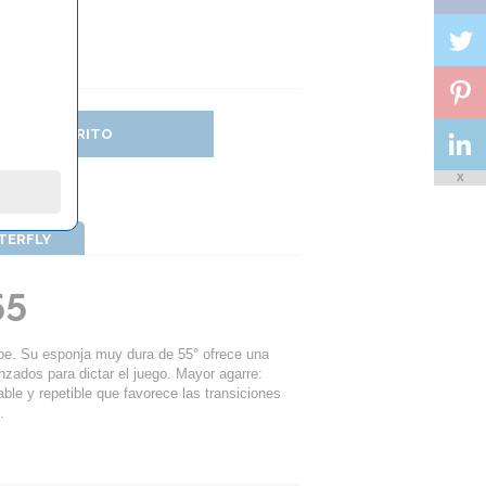
DIR AL CARRITO
X
TTERFLY
55
pe. Su esponja muy dura de 55° ofrece una
zados para dictar el juego. Mayor agarre:
able y repetible que favorece las transiciones
.