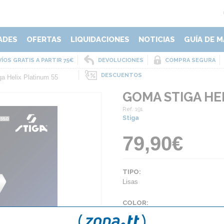
ADES
OFERTAS
LIQUIDACIONES
NOTICIAS
GUÍA DE M
ÍOS GRATIS A PARTIR 75€
DEVOLUCIONES
COMPRA SEGURA
DESCUENTOS
a Helix Platinum 55
GOMA STIGA HE
Ref. 191
Stiga
79,90€
TIPO:
Lisas
COLOR:
Negro
Rojo