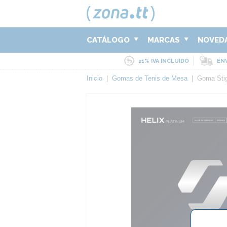
CATÁLOGO
MARCAS
NOVED
21% IVA INCLUIDO
ENV
Inicio
|
Gomas de Tenis de Mesa
|
Goma Stig