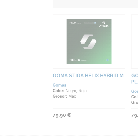
GOMA STIGA HELIX HYBRID M
GO
PL
Gomas
Color:
Negro, Rojo
Go
Grosor:
Max
Col
Gro
79,90 €
79