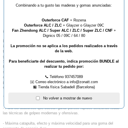
Goma Gewo Nexxus EL
Combinando a tu gusto las maderas y gomas anunciadas:
Pro 53 Super Select
Outerforce CAF
+ Rozena
Outerforce ALC / ZLC
+ Glayzer o Glayzer 09C
Fan Zhendong ALC / Super ALC / ZLC / Super ZLC / CNF
+
¡Atención! Zona de alto rendimiento - ¿Listo para dar el siguiente paso?
Dignics 05 / 09C / 64 / 80
La elección definitiva para su juego ofensivo. La máxima dinámica y los
La promoción no se aplica a los pedidos realizados a través
índices de velocidad cercanos al límite factible le ayudarán a jugar con
de la web.
todo su potencial. Trabajo y rendimiento en calidad superior. Primera
goma de GEWO que presenta la combinación de nuestras tecnologías
Para beneficiarte del descuento, indica promoción BUNDLE al
SSTT y OTT, GEWO Nexxus EL Pro 53 SuperSelect es más elástica y
realizar tu pedido por:
flexible de lo que cabría esperar teniendo en cuenta la enorme dureza de
su esponja. Sin embargo, sigue proporcionando la máxima velocidad, un
📞 Teléfono 937457089
contacto óptimo con la pelota y el máximo efecto. Ideal para el juego de
✉️ Correo electrónico a info@zonatt.com
potencia cerca de la mesa que se basa en movimientos cortos y
🏪 Tienda física Sabadell (Barcelona)
explosivos.
Tipo de jugador / características:
No volver a mostrar de nuevo
- Para los atacantes que buscan ganar puntos rápidos utilizando todas
las técnicas de golpeo modernas y ofensivas.
- Máxima catapulta, efecto y máxima velocidad para una goma del