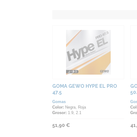
GOMA GEWO HYPE EL PRO
GO
47.5
50
Gomas
Go
Color:
Negra, Roja
Col
Grosor:
1.9, 2.1
Gro
51,90 €
41