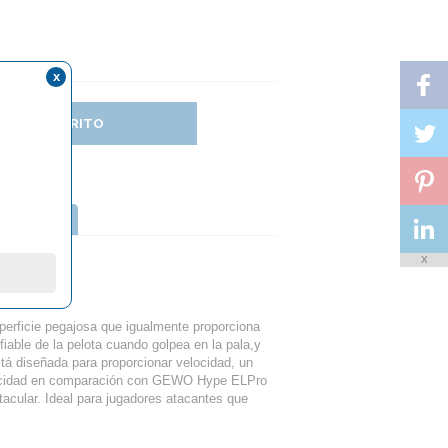
x
DIR AL CARRITO
TTERFLY
X
.0
erficie pegajosa que igualmente proporciona
iable de la pelota cuando golpea en la pala,y
tá diseñada para proporcionar velocidad, un
velocidad en comparación con GEWO Hype ELPro
acular. Ideal para jugadores atacantes que