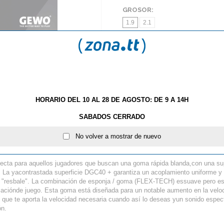
GROSOR:
1.9
2.1
AÑA
HORARIO DEL 10 AL 28 DE AGOSTO: DE 9 A 14H
S
TE GUSTAN LOS PICOS? NUEVAS IMPARTIAL DE BU
SABADOS CERRADO
oma Gewo Hype XT PRO 40
No volver a mostrar de nuevo
cta para aquellos jugadores que buscan una goma rápida blanda,con una sup
s. La yacontrastada superficie DGC40 + garantiza un acoplamiento uniforme y f
ola "resbale". La combinación de esponja / goma (FLEX-TECH) essuave pero es
sensaciónde juego. Esta goma está diseñada para un notable aumento en la 
 que te aporta la velocidad necesaria cuando así lo deseas yun sonido espect
ón.