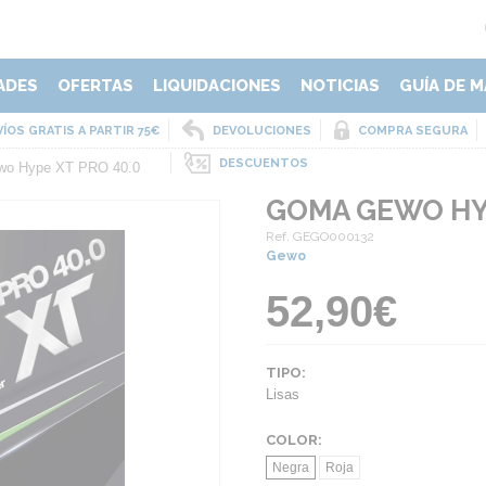
ADES
OFERTAS
LIQUIDACIONES
NOTICIAS
GUÍA DE M
ÍOS GRATIS A PARTIR 75€
DEVOLUCIONES
COMPRA SEGURA
DESCUENTOS
o Hype XT PRO 40.0
GOMA GEWO HYP
Ref. GEGO000132
Gewo
52,90€
TIPO:
Lisas
COLOR:
Negra
Roja