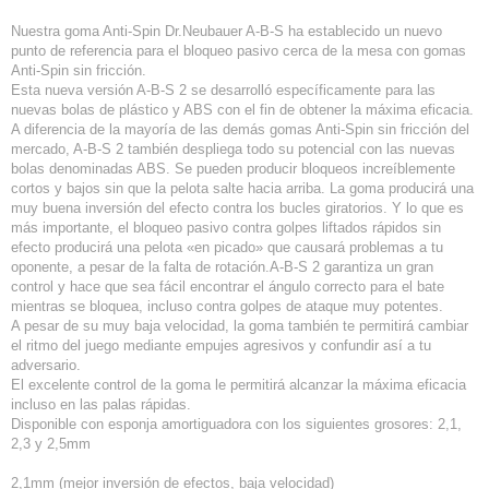
Nuestra goma Anti-Spin Dr.Neubauer A-B-S ha establecido un nuevo
punto de referencia para el bloqueo pasivo cerca de la mesa con gomas
Anti-Spin sin fricción.
Esta nueva versión A-B-S 2 se desarrolló específicamente para las
nuevas bolas de plástico y ABS con el fin de obtener la máxima eficacia.
A diferencia de la mayoría de las demás gomas Anti-Spin sin fricción del
mercado, A-B-S 2 también despliega todo su potencial con las nuevas
bolas denominadas ABS. Se pueden producir bloqueos increíblemente
cortos y bajos sin que la pelota salte hacia arriba. La goma producirá una
muy buena inversión del efecto contra los bucles giratorios. Y lo que es
más importante, el bloqueo pasivo contra golpes liftados rápidos sin
efecto producirá una pelota «en picado» que causará problemas a tu
oponente, a pesar de la falta de rotación.A-B-S 2 garantiza un gran
control y hace que sea fácil encontrar el ángulo correcto para el bate
mientras se bloquea, incluso contra golpes de ataque muy potentes.
A pesar de su muy baja velocidad, la goma también te permitirá cambiar
el ritmo del juego mediante empujes agresivos y confundir así a tu
adversario.
El excelente control de la goma le permitirá alcanzar la máxima eficacia
incluso en las palas rápidas.
Disponible con esponja amortiguadora con los siguientes grosores: 2,1,
2,3 y 2,5mm
2,1mm (mejor inversión de efectos, baja velocidad)