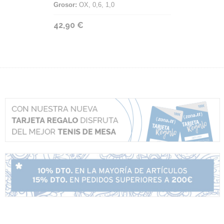
Grosor:
OX, 0,6, 1,0
42,90 €