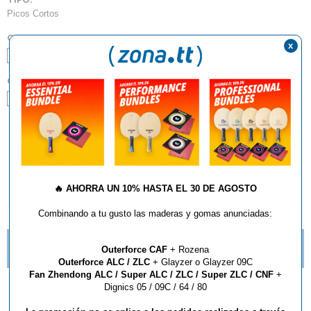
Picos Cortos
COLOR:
x
Negro
Rojo
GROSOR:
1,6
2,0
AÑADIR AL CARRITO
🔥
AHORRA UN 10% HASTA EL 30 DE AGOSTO
Combinando a tu gusto las maderas y gomas anunciadas:
DESCRIPCIÓN Y CARACTERÍSTICAS
TE GUSTAN LOS PICOS? NUEVAS IMPARTIAL DE
Outerforce CAF
+ Rozena
BUTTERFLY
Outerforce ALC / ZLC
+ Glayzer o Glayzer 09C
Fan Zhendong ALC / Super ALC / ZLC / Super ZLC / CNF
+
Dignics 05 / 09C / 64 / 80
Goma Dr. Neubauer