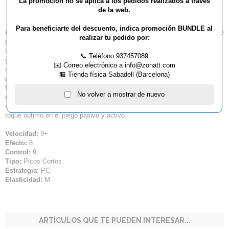
La promoción no se aplica a los pedidos realizados a través
Pistol
de la web.
Para beneficiarte del descuento, indica promoción BUNDLE al
PISTOL es mucho más rápida y poderosa que las gomas tradicionales de
realizar tu pedido por:
pico corto, incluso sin pegamento rápido Produce golpes ofensivos
increíblemente dinámicos y extremadamente rápidos, indicados para
📞 Teléfono 937457089
golpear de forma directa y realizar loops rapidísimos.Tanto si realizas
✉️ Correo electrónico a info@zonatt.com
movimientos cortos o largos, conseguirás gran velocidad. También
🏪 Tienda física Sabadell (Barcelona)
produce un efecto desestabilizador notable pues la bola se desliza de
forma lisa y literalmente se cae al bloquear o golpear Asimismo, PISTOL,
No volver a mostrar de nuevo
es buena liftando, en ataques sobre bolas cortadas o en contra-ataques
antes del golpe definitivo. El control es endiabladamente remarcable y de
toque óptimo en el juego pasivo y activo.
Velocidad:
9+
Efecto:
8
Control:
9
Tipo:
Picos Cortos
Estrategia:
PC
Elasticidad:
M
ARTÍCULOS QUE TE PUEDEN INTERESAR...