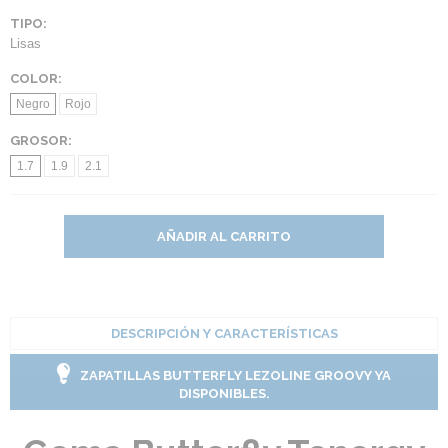
TIPO:
Lisas
COLOR:
Negro
Rojo
GROSOR:
1.7
1.9
2.1
AÑADIR AL CARRITO
DESCRIPCIÓN Y CARACTERÍSTICAS
ZAPATILLAS BUTTERFLY LEZOLINE GROOVY YA
DISPONIBLES.