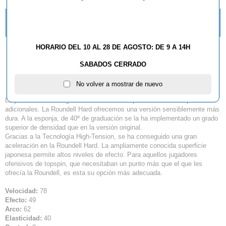
ZAPATILLAS BUTTERFLY LEZOLINE GROOVY YA
DISPONIBLES.
HORARIO DEL 10 AL 28 DE AGOSTO: DE 9 A 14H
Goma Butterfly Roundell
SABADOS CERRADO
Hard
No volver a mostrar de nuevo
La ya bien conocida goma Roundell se complementa con dos productos
adicionales. La Roundell Hard ofrecemos una versión sensiblemente más
dura. A la esponja, de 40ª de graduación se la ha implementado un grado
superior de densidad que en la versión original.
Gracias a la Tecnología High-Tension, se ha conseguido una gran
aceleración en la Roundell Hard. La ampliamente conocida superficie
japonesa permite altos niveles de efecto. Para aquellos jugadores
ofensivos de topspin, que necesitaban un punto más que el que les
ofrecía la Roundell, es esta su opción más adecuada.
Velocidad:
78
Efecto:
49
Arco:
62
Elasticidad:
40