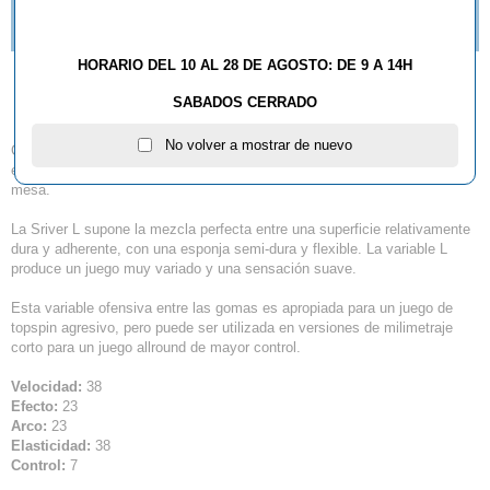
ZAPATILLAS BUTTERFLY LEZOLINE GROOVY YA
DISPONIBLES.
HORARIO DEL 10 AL 28 DE AGOSTO: DE 9 A 14H
Goma Butterfly Sriver L
SABADOS CERRADO
No volver a mostrar de nuevo
Cuando se habla de la Sriver L de Butterfly, no resulta ninguna
exageración al calificarla como una leyenda del deporte del tenis de
mesa.
La Sriver L supone la mezcla perfecta entre una superficie relativamente
dura y adherente, con una esponja semi-dura y flexible. La variable L
produce un juego muy variado y una sensación suave.
Esta variable ofensiva entre las gomas es apropiada para un juego de
topspin agresivo, pero puede ser utilizada en versiones de milimetraje
corto para un juego allround de mayor control.
Velocidad:
38
Efecto:
23
Arco:
23
Elasticidad:
38
Control:
7