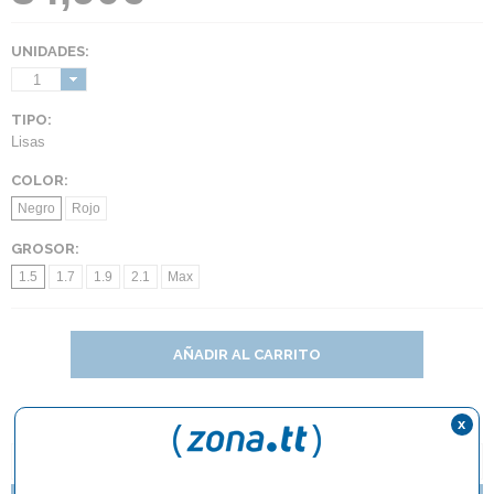
UNIDADES:
1
TIPO:
Lisas
COLOR:
Negro
Rojo
GROSOR:
1.5
1.7
1.9
2.1
Max
AÑADIR AL CARRITO
x
DESCRIPCIÓN Y CARACTERÍSTICAS