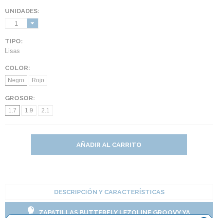
UNIDADES:
1
TIPO:
Lisas
COLOR:
Negro
Rojo
GROSOR:
1.7
1.9
2.1
AÑADIR AL CARRITO
DESCRIPCIÓN Y CARACTERÍSTICAS
ZAPATILLAS BUTTERFLY LEZOLINE GROOVY YA