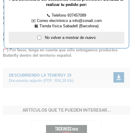
Velocidad:
84
realizar tu pedido por:
Efecto:
75
Arco:
78
📞 Teléfono 937457089
Elasticidad:
36
✉️ Correo electrónico a info@zonatt.com
Control:
8
🏪 Tienda física Sabadell (Barcelona)
(
*
) Este artículo no admite descuento lineal por volumen de
No volver a mostrar de nuevo
facturación.
(
**
) Por favor, tenga en cuenta que sólo entregamos productos
Butterfly dentro del territorio español.
DESCUBRIENDO LA TENERGY 19
Documento adjunto
(PDF: 834,28 Kb)
ARTÍCULOS QUE TE PUEDEN INTERESAR...