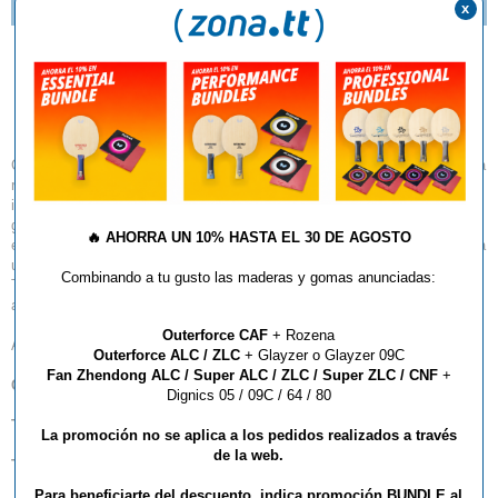
DISPONIBLES.
x
Goma Butterfly Tenergy
19
Colocación de picos de menos diámetro de forma más densa – esta es la
respuesta que se obtiene acumulando resultados de nuestra
investigación. La forma especial de los picos da como resultado una
goma que no cede fácilmente ante el ataque del contrario. Al combinar
🔥
AHORRA UN 10% HASTA EL 30 DE AGOSTO
esta superficie recientemente desarrollada con la Spring Sponge, se logra
una mayor potencia y sensación de agarre, una característica de la serie
Combinando a tu gusto las maderas y gomas anunciadas:
Tenergy. Tenergy 19 ofrece un alto rendimiento, no sólo para golpes
activos, sino también pasivos ante ataques potentes.
Outerforce CAF
+ Rozena
Ahora, está en tu mano exprimir todo tu potencial con la Tenergy 19!
Outerforce ALC / ZLC
+ Glayzer o Glayzer 09C
Fan Zhendong ALC / Super ALC / ZLC / Super ZLC / CNF
+
Comparativa con Tenergy 05
Dignics 05 / 09C / 64 / 80
Tenergy 19
: Velocidad:
84
/ Efecto:
75
La promoción no se aplica a los pedidos realizados a través
de la web.
Tenergy 05
: Velocidad:
83
/ Efecto :
76
Para beneficiarte del descuento, indica promoción BUNDLE al