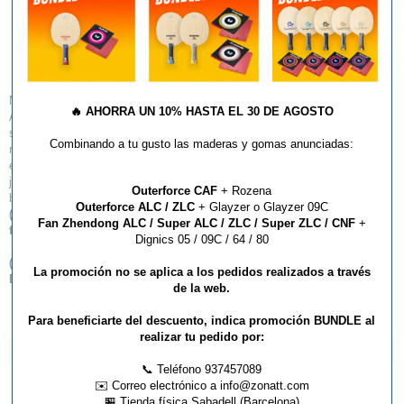
Goma Butterfly AIBISS
Nueva goma de superficie tacky de alta calidad Butterfly.
🔥
AHORRA UN 10% HASTA EL 30 DE AGOSTO
AIBISS es una goma de fricción que equilibra las características de una
superficie pegajosa combinada con una esponja dura, logrando una alta
Combinando a tu gusto las maderas y gomas anunciadas:
reacción gracias a la tecnología Spring Sponge. AIBISS permite un
efecto extremo, así como una trayectoria curva, recomendada para
jugadores que explotan el uso de las goma de fricción, utilizando una
Outerforce CAF
+ Rozena
buena técnica en la mesa y un juego de contraataque.
Outerforce ALC / ZLC
+ Glayzer o Glayzer 09C
(
*
) Este artículo no admite descuento lineal por volumen de
Fan Zhendong ALC / Super ALC / ZLC / Super ZLC / CNF
+
facturación.
Dignics 05 / 09C / 64 / 80
(
**
) Por favor, tenga en cuenta que sólo entregamos productos
La promoción no se aplica a los pedidos realizados a través
Butterfly dentro del territorio español.
de la web.
Para beneficiarte del descuento, indica promoción BUNDLE al
realizar tu pedido por:
ARTÍCULOS QUE TE PUEDEN INTERESAR...
📞 Teléfono 937457089
✉️ Correo electrónico a info@zonatt.com
🏪 Tienda física Sabadell (Barcelona)