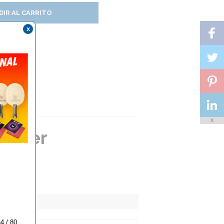
DIR AL CARRITO
x
X
leaner
4 / 80