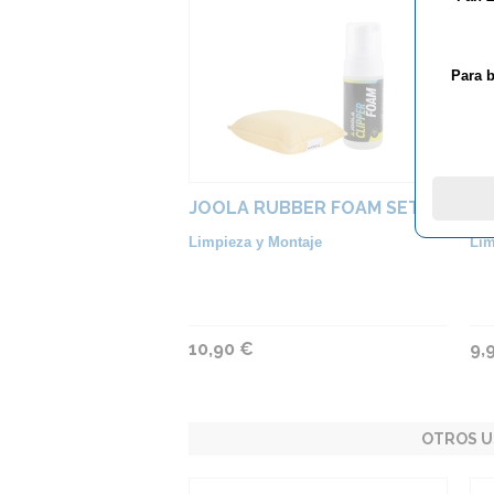
Para b
JOOLA RUBBER FOAM SET
LI
Limpieza y Montaje
Lim
10,90 €
9,
OTROS U