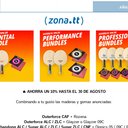
AÑA
S
¿QUÉ LIMPIADOR DEBO USAR PARA MIS GOMAS?
ador Gomes Joola Turbo c
🔥
AHORRA UN 10% HASTA EL 30 DE AGOSTO
e la goma. Capacidad de 200ml.
Combinando a tu gusto las maderas y gomas anunciadas:
ARTÍCULOS QUE TE PUEDEN INTERESAR...
Outerforce CAF
+ Rozena
Outerforce ALC / ZLC
+ Glayzer o Glayzer 09C
hendong ALC / Super ALC / ZLC / Super ZLC / CNF
+ Dignics 05 / 09C / 6