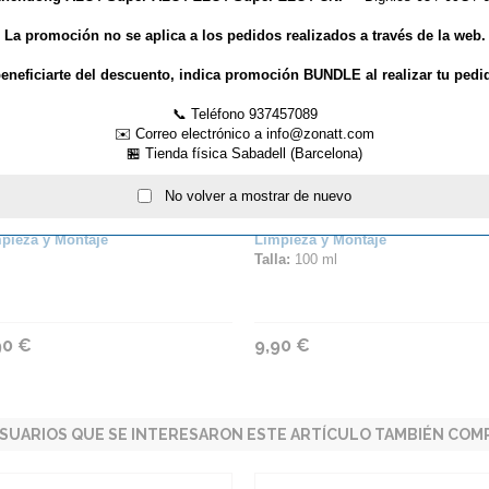
La promoción no se aplica a los pedidos realizados a través de la web.
eneficiarte del descuento, indica promoción BUNDLE al realizar tu pedi
📞 Teléfono 937457089
✉️ Correo electrónico a info@zonatt.com
🏪 Tienda física Sabadell (Barcelona)
No volver a mostrar de nuevo
MPIADOR DE MESAS JOOLA
BARNIZ JOOLA
pieza y Montaje
Limpieza y Montaje
Talla:
100 ml
90 €
9,90 €
SUARIOS QUE SE INTERESARON ESTE ARTÍCULO TAMBIÉN COMP