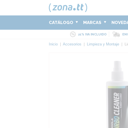
CATÁLOGO
MARCAS
NOVED
21% IVA INCLUIDO
ENV
Inicio
|
Accesorios
|
Limpieza y Montaje
|
L