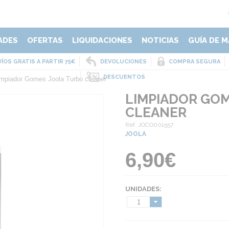
ADES
OFERTAS
LIQUIDACIONES
NOTICIAS
GUÍA DE M
ÍOS GRATIS A PARTIR 75€
DEVOLUCIONES
COMPRA SEGURA
DESCUENTOS
impiador Gomes Joola Turbo cleaner
LIMPIADOR GO
CLEANER
Ref. JOCO001557
JOOLA
6,90€
UNIDADES:
1