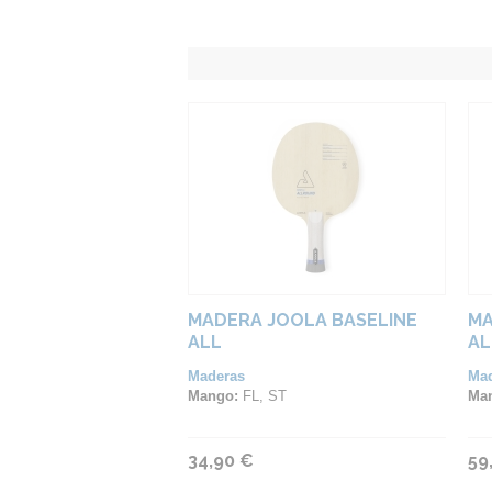
MADERA JOOLA BASELINE
MA
ALL
A
Maderas
Ma
Mango:
FL, ST
Ma
34,90 €
59