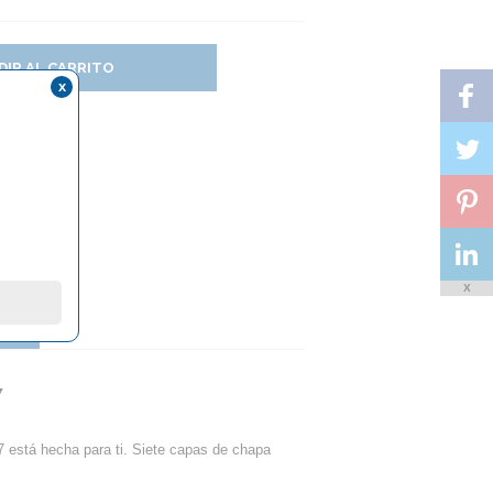
DIR AL CARRITO
x
X
?
7
7 está hecha para ti. Siete capas de chapa