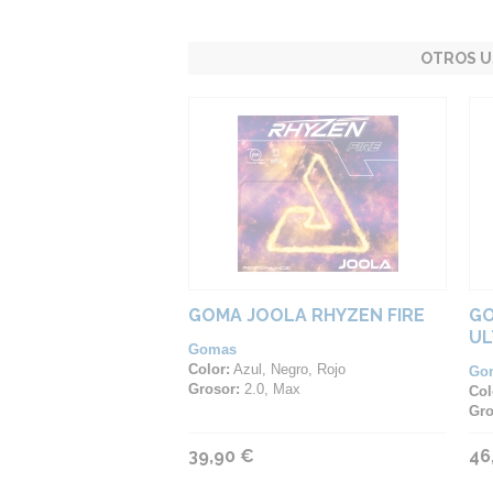
OTROS U
GOMA JOOLA RHYZEN FIRE
GO
UL
Gomas
Color:
Azul, Negro, Rojo
Go
Grosor:
2.0, Max
Col
Gro
39,90 €
46