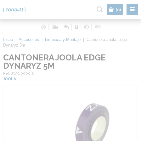
|
(0)
Inicio
|
Accesorios
|
Limpieza y Montaje
|
Cantonera Joola Edge
Dynaryz 5m
CANTONERA JOOLA EDGE
DYNARYZ 5M
Ref. JOAC000038
JOOLA