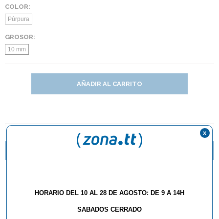
COLOR:
Púrpura
GROSOR:
10 mm
AÑADIR AL CARRITO
DESCRIPCIÓN Y CARACTERÍSTICAS
x
¿QUÉ LIMPIADOR DEBO USAR PARA MIS GOMAS?
Cantonera Joola Edge
Dynaryz 5m
HORARIO DEL 10 AL 28 DE AGOSTO: DE 9 A 14H
SABADOS CERRADO