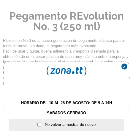
Pegamento REvolution
No. 3 (250 ml)
REvolution No.3 es la nueva generación de pegamento elástico para el
tenis de mesa, sin duda, el pegamento más avanzado.
Fácil de usar y quitar, buena adherencia y esponja diseñada para la
obtención de un espesor preciso de capa muy elástica entre la esponja y
la madera. Mejora la velocidad, el efecto y el control. Lo pueden utilizar
x
jugadores profesionales y de cualquier nivel.
Recuerde: Revolución No. 3, es la tercera parte de su raqueta y los
conocimientos técnicos para usarlo en perfecta sinergia entre la madera y
la goma, su rendimiento llegará al siguiente nivel!
HORARIO DEL 10 AL 28 DE AGOSTO: DE 9 A 14H
ARTÍCULOS QUE TE PUEDEN INTERESAR...
SABADOS CERRADO
No volver a mostrar de nuevo