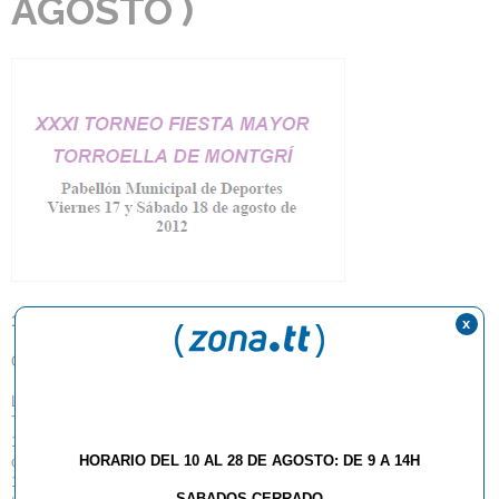
AGOSTO )
19.07.2012
x
Queridos amigos/as,
Llega agosto y con el la XXXI edición del Torneo Fiesta Mayor de
Torroella de Montgrí, el cual tendrá lugar el próximo Viernes 18 y Sábado
19 de Agosto de 2012 en el Pabellón Municipal de Deportes de Torroella
HORARIO DEL 10 AL 28 DE AGOSTO: DE 9 A 14H
de Montgrí (Costa Brava - Girona). Esta competición albergó un total de
183 participantes en la última edición, entre los cuales cabe destacar, en
SABADOS CERRADO