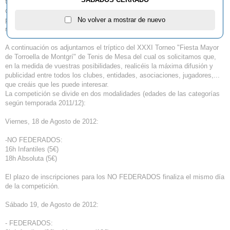
todas las categorías, la presencia de algunos de los mejores jugadores
de Cataluña y España. Cantidad y calidad que hacen que un año más
pudiésemos calificar la organización del campeonato como un éxito
No volver a mostrar de nuevo
rotundo.
A continuación os adjuntamos el tríptico del XXXI Torneo "Fiesta Mayor
de Torroella de Montgrí" de Tenis de Mesa del cual os solicitamos que,
en la medida de vuestras posibilidades, realicéis la máxima difusión y
publicidad entre todos los clubes, entidades, asociaciones, jugadores,...
que creáis que les puede interesar.
La competición se divide en dos modalidades (edades de las categorías
según temporada 2011/12):
Viernes, 18 de Agosto de 2012:
-NO FEDERADOS:
16h Infantiles (5€)
18h Absoluta (5€)
El plazo de inscripciones para los NO FEDERADOS finaliza el mismo día
de la competición.
Sábado 19, de Agosto de 2012:
- FEDERADOS: