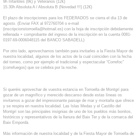
9h Infantiles (8€) y Veteranos (12€)
15.30h Absoluta A / Absoluta B (Novedad !!!) (12€)
El plazo de inscripciones para los FEDERADOS se cierra el día 13 de
agosto. (Enviar FAX al 972760704 o e-mail
(inscripcionstorroella@hotmail.es) con la hoja de inscripción debidamente
rellenada + comprobante del ingreso de la inscripción en la cuenta 0081-
0197-69-0006048115 del BANCO SABADELL)
Por otro lado, aprovechamos también para invitarles a la Fiesta Mayor de
nuestra localidad, algunos de los actos de la cual coinciden con la fecha
del torneo, como por ejemplo el tradicional y espectacular “Correfoc”
(correfuegos) que se celebra por la noche.
Si queréis aprovechar de vuestra estancia en Torroella de Montgrí para
gozar de un magnífico y merecido descanso desde estas líneas os
invitamos a gozar del impresionante paisaje de mar y montaña que ofrece
y se respira en nuestra localidad. Las Islas Medas y el Castillo del
Montgrí son las principales insignias de uno de los pueblos más bonitos,
históricos y representativos de la llanura del Baix Ter y de la comarca del
Baix Empordà.
Más información de nuestra localidad y de la Fiesta Mayor de Torroella de