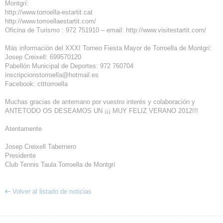
Montgrí:
http://www.torroella-estartit.cat
http://www.torroellaestartit.com/
Oficina de Turismo : 972 751910 – email: http://www.visitestartit.com/
Más información del XXXI Torneo Fiesta Mayor de Torroella de Montgrí:
Josep Creixell: 699570120
Pabellón Municipal de Deportes: 972 760704
inscripcionstorroella@hotmail.es
Facebook: ctttorroella
Muchas gracias de antemano por vuestro interés y colaboración y
ANTETODO OS DESEAMOS UN ¡¡¡ MUY FELIZ VERANO 2012!!!
Atentamente
Josep Creixell Tabernero
Presidente
Club Tennis Taula Torroella de Montgrí
Volver al listado de noticias