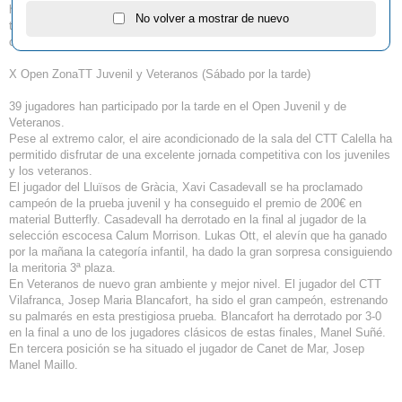
ha impuesto con autoridad al vigente campeón del torneo, Jordi Vila. La
No volver a mostrar de nuevo
tercera clasificada ha sido la también belga Sara Van Brostaeten. El
campeón ha ganado un vale de 100 € en material Butterfly.
X Open ZonaTT Juvenil y Veteranos (Sábado por la tarde)
39 jugadores han participado por la tarde en el Open Juvenil y de
Veteranos.
Pese al extremo calor, el aire acondicionado de la sala del CTT Calella ha
permitido disfrutar de una excelente jornada competitiva con los juveniles
y los veteranos.
El jugador del Lluïsos de Gràcia, Xavi Casadevall se ha proclamado
campeón de la prueba juvenil y ha conseguido el premio de 200€ en
material Butterfly. Casadevall ha derrotado en la final al jugador de la
selección escocesa Calum Morrison. Lukas Ott, el alevín que ha ganado
por la mañana la categoría infantil, ha dado la gran sorpresa consiguiendo
la meritoria 3ª plaza.
En Veteranos de nuevo gran ambiente y mejor nivel. El jugador del CTT
Vilafranca, Josep Maria Blancafort, ha sido el gran campeón, estrenando
su palmarés en esta prestigiosa prueba. Blancafort ha derrotado por 3-0
en la final a uno de los jugadores clásicos de estas finales, Manel Suñé.
En tercera posición se ha situado el jugador de Canet de Mar, Josep
Manel Maillo.