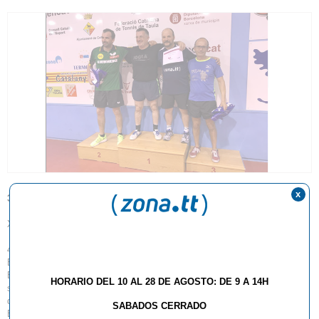
x
31.07.2017
X Open ZonaTT Infantil y Territorial (Sábado por la mañana)
42 jugadores han participado este Sábado en el Open Infantil y Territorial.
En la categoría infantil se ha vivido nuevamente un torneo de gran nivel.
El ganador del premio de 200€ en material Butterfly ha sido el jugador
HORARIO DEL 10 AL 28 DE AGOSTO: DE 9 A 14H
suizo alevín Lukas Ott, el cual ha ganado al catalán Marc Martínez, con
quien había perdido en el grupo. El tercer clasificado ha sido Jordi Edo.
SABADOS CERRADO
En la categoría territorial, victoria para el belga Nathan Vandoorn, que se