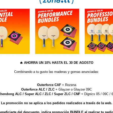
olver al listado de noticias
🔥
AHORRA UN 10% HASTA EL 30 DE AGOSTO
Combinando a tu gusto las maderas y gomas anunciadas:
Outerforce CAF
+ Rozena
Outerforce ALC / ZLC
+ Glayzer o Glayzer 09C
hendong ALC / Super ALC / ZLC / Super ZLC / CNF
+ Dignics 05 / 09C / 6
La promoción no se aplica a los pedidos realizados a través de la web.
eneficiarte del descuento, indica promoción BUNDLE al realizar tu pedi