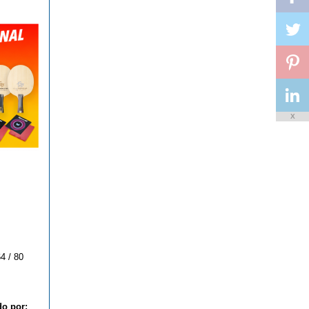
X
4 / 80
do por: