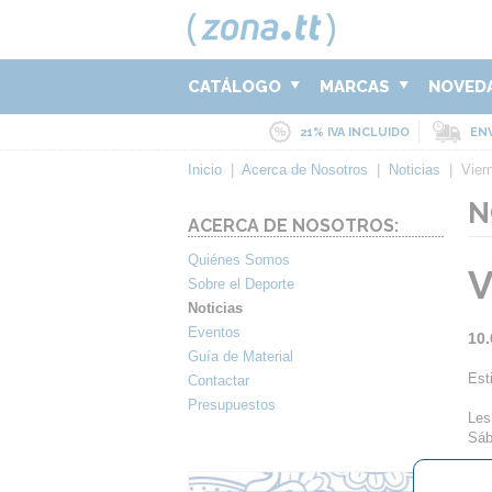
CATÁLOGO
MARCAS
NOVED
21% IVA INCLUIDO
ENV
Inicio
|
Acerca de Nosotros
|
Noticias
|
Vie
N
ACERCA DE NOSOTROS:
Quiénes Somos
V
Sobre el Deporte
Noticias
Eventos
10.
Guía de Material
Est
Contactar
Presupuestos
Les
Sáb
Sal