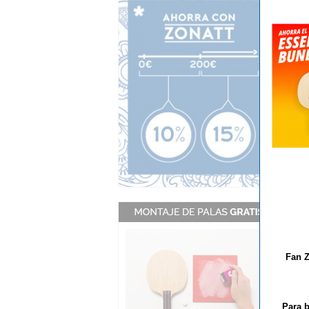
V
Fan Z
Para b