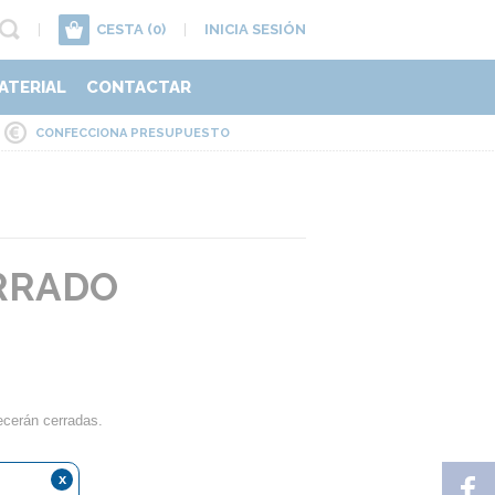
|
CESTA
(0)
|
INICIA SESIÓN
ATERIAL
CONTACTAR
CONFECCIONA PRESUPUESTO
ERRADO
ecerán cerradas.
x