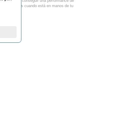
 propósito de conseguir una performance de
tal o la odiarás cuando está en manos de tu