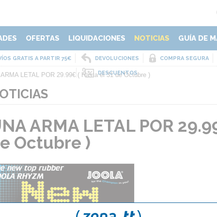
ADES
OFERTAS
LIQUIDACIONES
NOTICIAS
GUÍA DE M
ÍOS GRATIS A PARTIR 75€
DEVOLUCIONES
COMPRA SEGURA
DESCUENTOS
ARMA LETAL POR 29.99€ ( Hasta el 31 de Octubre )
OTICIAS
NA ARMA LETAL POR 29.99€
e Octubre )