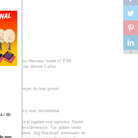
X
 cualquier goma Alemana “made in” ESN
ovedosas de los últimos 2 años.
 usar con esponjas de mas grosor.
do.
 mas velocidad y mas sensibilidad.
4 / 80
ialmente para el jugador muy agresivo. Siente
e ahora una nueva dimensión. Tus golpes serán
rol te sorprenderá. Jörg Rosskopf, entrenador de
do por: