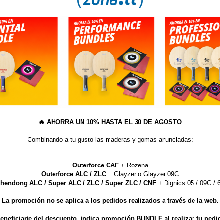
09.2012
 lo creemos y así lo decimos: La RHYZM es una ARMA LETAL!!
precio de salida/recomendado es de 39.90€, entre 5/10€ mas económica que
ricada en Alemania y de igual o mejores características que las gomas mas n
🔥
AHORRA UN 10% HASTA EL 30 DE AGOSTO
ra por 29.99€ hasta el 31 de Octubre!
Combinando a tu gusto las maderas y gomas anunciadas:
net: Nueva estructura molecular, efecto catapulta, mas ligeras y se pueden
en Power: Alcanza el mismo rendimiento que el encolado con pegamento rápi
Outerforce CAF
+ Rozena
Outerforce ALC / ZLC
+ Glayzer o Glayzer 09C
sor: Incorpora tensión en esponja y superficie. Mas elasticidad, mas efecto,
hendong ALC / Super ALC / ZLC / Super ZLC / CNF
+ Dignics 05 / 09C / 6
 nueva estrella en el firmamento del tenis de mesa de ataque. Pensada espec
La promoción no se aplica a los pedidos realizados a través de la web.
o el poder de su esponja de 48º para presionar al contrario. El Top Spin tien
tundentes, tanto cerca, como lejos de la mesa. El ratio efecto/velocidad/cont
eneficiarte del descuento, indica promoción BUNDLE al realizar tu pedi