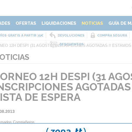
ADES
OFERTAS
LIQUIDACIONES
NOTICIAS
GUÍA DE M
ÍOS GRATIS A PARTIR 75€
DEVOLUCIONES
COMPRA SEGURA
DESCUENTOS
NEO 12H DESPI (31 AGOSTO) INSCRIPCIONES AGOTADAS !! ESTAMOS
OTICIAS
ORNEO 12H DESPI (31 AGO
NSCRIPCIONES AGOTADAS 
ISTA DE ESPERA
08.2013
imados Compañeros