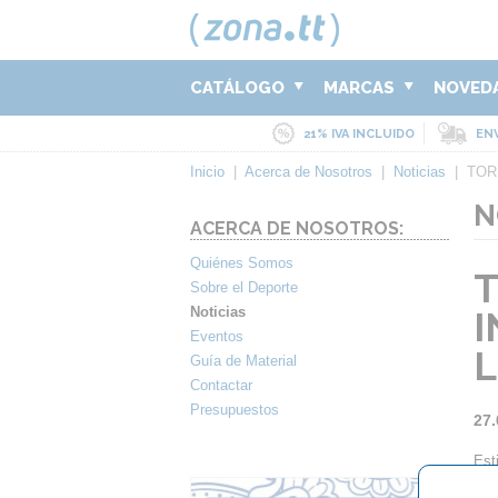
CATÁLOGO
MARCAS
NOVED
21% IVA INCLUIDO
ENV
Inicio
|
Acerca de Nosotros
|
Noticias
|
TOR
N
ACERCA DE NOSOTROS:
Quiénes Somos
T
Sobre el Deporte
Noticias
I
Eventos
L
Guía de Material
Contactar
Presupuestos
27.
Est