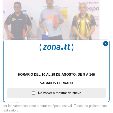
x
05.08.2013
HORARIO DEL 10 AL 28 DE AGOSTO: DE 9 A 14H
Cerca de 70 jugadores han participado este Sábado 3 de Agosto en la 2ª
edición del
SABADOS CERRADO
Open dedicado a los veteranos y a las categorías territoriales.
No volver a mostrar de nuevo
Excelente ambiente entre los jugadores y magnífico nivel el demostrado,
sobretodo,
por los veteranos pese a estar en época estival. Todos los palistas han
realizado un