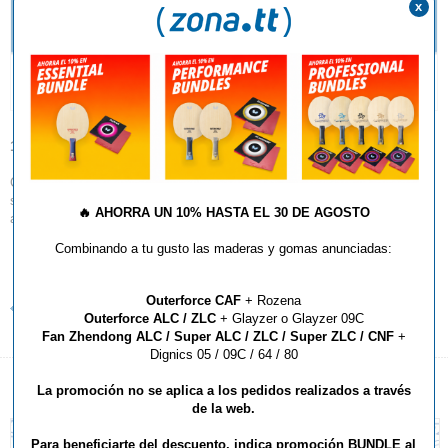
x
14.03.2017
Consigue una camiseta Butterfly/Zonatt gratis por pedidos online
superiores a 75€, indica en el proceso de compra tu talla, corre que se
🔥
AHORRA UN 10% HASTA EL 30 DE AGOSTO
agotan!!
Combinando a tu gusto las maderas y gomas anunciadas:
Outerforce CAF
+ Rozena
Volver al listado de noticias
Outerforce ALC / ZLC
+ Glayzer o Glayzer 09C
Fan Zhendong ALC / Super ALC / ZLC / Super ZLC / CNF
+
Dignics 05 / 09C / 64 / 80
La promoción no se aplica a los pedidos realizados a través
de la web.
Para beneficiarte del descuento, indica promoción BUNDLE al