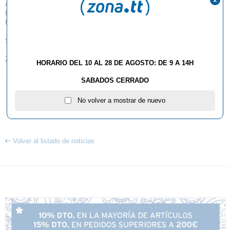
Adjuntamos información del primer Clínic Zonatt que será coordinado por
Rafa
Ramírez, no dejéis escapar la oportunidad, les esperamos!
Saludos
ZONATT
HORARIO DEL 10 AL 28 DE AGOSTO: DE 9 A 14H
SABADOS CERRADO
VER CARTEL/INFO
No volver a mostrar de nuevo
Documento adjunto
(PDF: 202,90 Kb)
Volver al listado de noticias