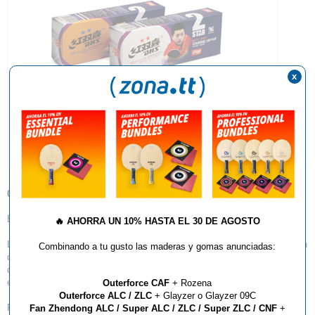
x
02.07.2014
Estimados;
🔥
AHORRA UN 10% HASTA EL 30 DE AGOSTO
Les informamos que entre el Lunes/Martes de la próxima semana estarán
Combinando a tu gusto las maderas y gomas anunciadas:
disponibles las nuevas pelotas de plástico DHS de calidad 3 estrellas y
de 2
estrellas.
Outerforce CAF
+ Rozena
Outerforce ALC / ZLC
+ Glayzer o Glayzer 09C
Pack 6 ***: 9.50€
Fan Zhendong ALC / Super ALC / ZLC / Super ZLC / CNF
+