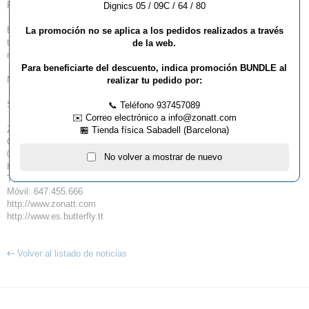
Pack 10 **: 9.95€
Dignics 05 / 09C / 64 / 80
Estos dos productos estarán online en los próximos días y a la venta a
La promoción no se aplica a los pedidos realizados a través
través de
de la web.
nuestros canales habituales ( tienda, teléfono, mail etc...etc... )
Para beneficiarte del descuento, indica promoción BUNDLE al
Mas información, en breve!
realizar tu pedido por:
Saludos
📞 Teléfono 937457089
✉️ Correo electrónico a info@zonatt.com
Zona TT ( Butterfly España )
🏪 Tienda física Sabadell (Barcelona)
Ctra. Molins de Rei, 27-29
08205 Sabadell (Barcelona)
No volver a mostrar de nuevo
Horario: Lunes a Viernes de 10 a 14h, y 16 a 20h. Sábados de 10 a 14h.
Tél: 937.457.089
Móvil: 647.455.666
http://www.zonatt.com
http://www.es.butterfly.tt
Volver al listado de noticias