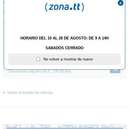
Adjuntamos info,
x
Suerte a todos!
ZONATT
HORARIO DEL 10 AL 28 DE AGOSTO: DE 9 A 14H
CARTA
Documento adjunto
(PDF: 185,05 Kb)
SABADOS CERRADO
No volver a mostrar de nuevo
INSCRIPCION
Documento adjunto
(XLS: 276,00 Kb)
Volver al listado de noticias