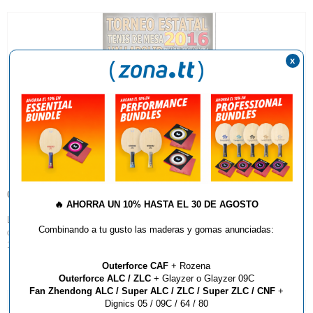
x
02.02.2017
🔥
AHORRA UN 10% HASTA EL 30 DE AGOSTO
La pelota Butterfly G40*** será el modelo oficial para el Torneo Estatal
Combinando a tu gusto las maderas y gomas anunciadas:
que se celebrará en Valladolid próximamente. Consigue ahora el pack de
12 unidades con un descuento especial del 25%!
Outerforce CAF
+ Rozena
Outerforce ALC / ZLC
+ Glayzer o Glayzer 09C
Fan Zhendong ALC / Super ALC / ZLC / Super ZLC / CNF
+
GALERÍA DE IMÁGENES
Dignics 05 / 09C / 64 / 80