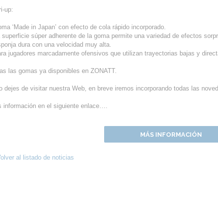
i-up:
oma ‘Made in Japan’ con efecto de cola rápido incorporado.
a superficie súper adherente de la goma permite una variedad de efectos sorp
sponja dura con una velocidad muy alta.
ara jugadores marcadamente ofensivos que utilizan trayectorias bajas y direct
as las gomas ya disponibles en ZONATT.
o dejes de visitar nuestra Web, en breve iremos incorporando todas las nove
 información en el siguiente enlace….
MÁS INFORMACIÓN
olver al listado de noticias