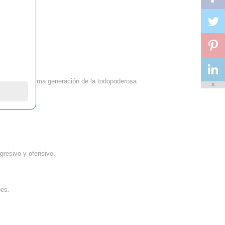
omas de ultima generación de la todopoderosa
X
gresivo y ofensivo.
pes.