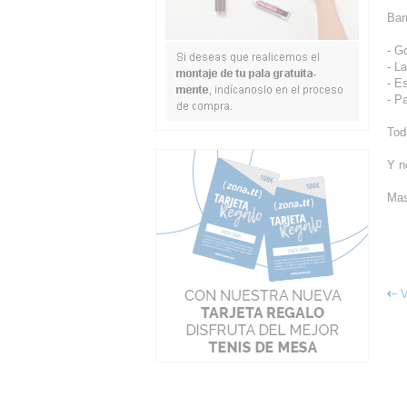
Barr
- G
- L
- E
- P
Tod
Y n
Mas
V