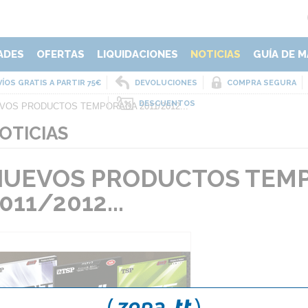
ADES
OFERTAS
LIQUIDACIONES
NOTICIAS
GUÍA DE M
ÍOS GRATIS A PARTIR 75€
DEVOLUCIONES
COMPRA SEGURA
DESCUENTOS
VOS PRODUCTOS TEMPORADA 2011/2012...
OTICIAS
NUEVOS PRODUCTOS TEM
011/2012...