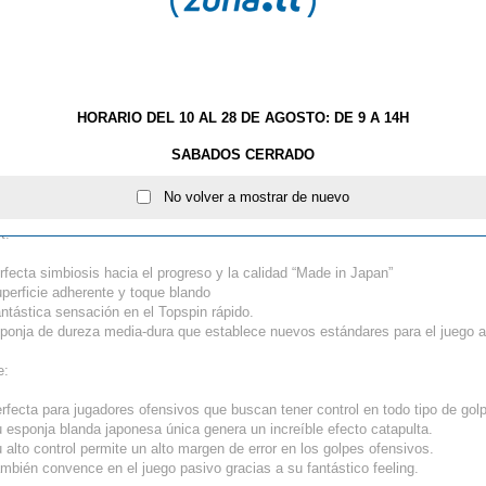
HORARIO DEL 10 AL 28 DE AGOSTO: DE 9 A 14H
03.2011
SABADOS CERRADO
empieza la temporada 2011/12 en ZONATT con algunas de las tres nuevas g
ca japonesa TSP.
No volver a mostrar de nuevo
t:
erfecta simbiosis hacia el progreso y la calidad “Made in Japan”
uperficie adherente y toque blando
antástica sensación en el Topspin rápido.
sponja de dureza media-dura que establece nuevos estándares para el juego a
e:
erfecta para jugadores ofensivos que buscan tener control en todo tipo de gol
u esponja blanda japonesa única genera un increíble efecto catapulta.
u alto control permite un alto margen de error en los golpes ofensivos.
ambién convence en el juego pasivo gracias a su fantástico feeling.