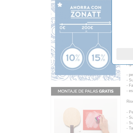
21.
…Y 
mar
Agri
- p
- S
- F
- e
Ris
- P
- S
- S
- T