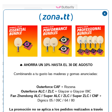
x
29.06.2011
🔥
AHORRA UN 10% HASTA EL 30 DE AGOSTO
Ya tienes disponible en un 95% los nuevos productos del catálogo
Combinando a tu gusto las maderas y gomas anunciadas:
BUTTERFLY 2011, maderas, gomas, textil etc…etc…. Pedidos vía
teléfono o mail. Y próximamente online...
Outerforce CAF
+ Rozena
Zona TT
Outerforce ALC / ZLC
+ Glayzer o Glayzer 09C
Ctra. Molins de Rei, 27-29
Fan Zhendong ALC / Super ALC / ZLC / Super ZLC / CNF
+
08205 Sabadell (Barcelona)
Dignics 05 / 09C / 64 / 80
Horario: Lunes a Viernes de 10 a 14h, y 16 a 20h. Sábados de 10 a 14h.
Tél: 937.457.089
La promoción no se aplica a los pedidos realizados a través