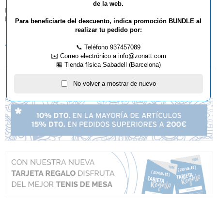
Tél-Fax: 937.273.928
de la web.
Móvil: 647.455.666
http://www.zonatt.com
Para beneficiarte del descuento, indica promoción BUNDLE al
realizar tu pedido por:
Volver al listado de noticias
📞 Teléfono 937457089
✉️ Correo electrónico a info@zonatt.com
🏪 Tienda física Sabadell (Barcelona)
No volver a mostrar de nuevo