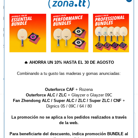
Hello!
P igual a Precisión, P igual a Profesional, P igual a Poly-ball!
Disponibles desde hoy 8 de Agosto a través de nuestros canales
habituales;
Saludos
🔥
AHORRA UN 10% HASTA EL 30 DE AGOSTO
MÁS INFORMACIÓN
Combinando a tu gusto las maderas y gomas anunciadas:
Volver al listado de noticias
Outerforce CAF
+ Rozena
Outerforce ALC / ZLC
+ Glayzer o Glayzer 09C
Fan Zhendong ALC / Super ALC / ZLC / Super ZLC / CNF
+
Dignics 05 / 09C / 64 / 80
La promoción no se aplica a los pedidos realizados a través
de la web.
Para beneficiarte del descuento, indica promoción BUNDLE al